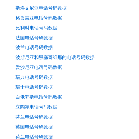
斯洛文尼亚电话号码数据
格鲁吉亚电话号码数据
比利时电话号码数据
法国电话号码数据
波兰电话号码数据
波斯尼亚和黑塞哥维那的电话号码数据
爱沙尼亚电话号码数据
瑞典电话号码数据
瑞士电话号码数据
白俄罗斯电话号码数据
立陶宛电话号码数据
芬兰电话号码数据
英国电话号码数据
荷兰电话号码数据