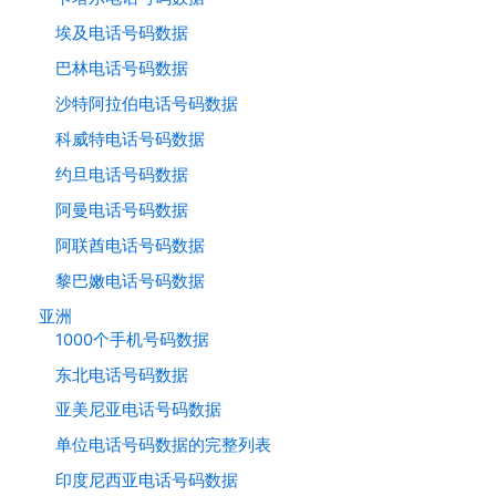
埃及电话号码数据
巴林电话号码数据
沙特阿拉伯电话号码数据
科威特电话号码数据
约旦电话号码数据
阿曼电话号码数据
阿联酋电话号码数据
黎巴嫩电话号码数据
亚洲
1000个手机号码数据
东北电话号码数据
亚美尼亚电话号码数据
单位电话号码数据的完整列表
印度尼西亚电话号码数据