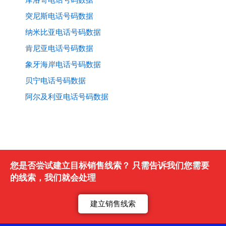
摩洛哥电话号码数据
突尼斯电话号码数据
纳米比亚电话号码数据
肯尼亚电话号码数据
象牙海岸电话号码数据
贝宁电话号码数据
阿尔及利亚电话号码数据
您是否尝试建立目标销售线索？ 只需告诉我们您需要
的线索，我们就会处理
建立销售线索