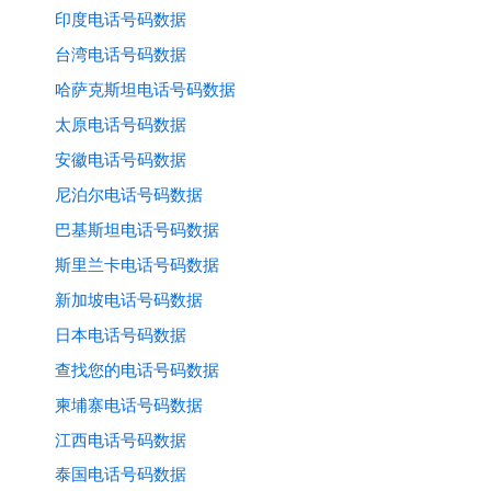
印度电话号码数据
台湾电话号码数据
哈萨克斯坦电话号码数据
太原电话号码数据
安徽电话号码数据
尼泊尔电话号码数据
巴基斯坦电话号码数据
斯里兰卡电话号码数据
新加坡电话号码数据
日本电话号码数据
查找您的电话号码数据
柬埔寨电话号码数据
江西电话号码数据
泰国电话号码数据