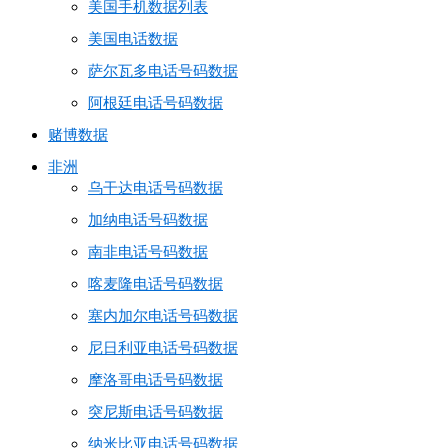
美国手机数据列表
美国电话数据
萨尔瓦多电话号码数据
阿根廷电话号码数据
赌博数据
非洲
乌干达电话号码数据
加纳电话号码数据
南非电话号码数据
喀麦隆电话号码数据
塞内加尔电话号码数据
尼日利亚电话号码数据
摩洛哥电话号码数据
突尼斯电话号码数据
纳米比亚电话号码数据