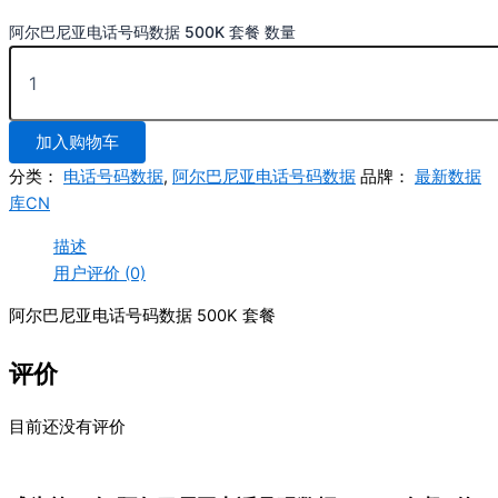
阿尔巴尼亚电话号码数据 500K 套餐 数量
加入购物车
分类：
电话号码数据
,
阿尔巴尼亚电话号码数据
品牌：
最新数据
库CN
描述
用户评价 (0)
阿尔巴尼亚电话号码数据 500K 套餐
评价
目前还没有评价