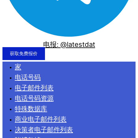
电报: @latestdat
获取免费报价
家
电话号码
电子邮件列表
电话号码资源
特殊数据库
商业电子邮件列表
决策者电子邮件列表