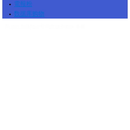
電報粉
数据库购物
阿尔巴尼亚电话号码数据 500K 套餐
最新数据库为您提供了全球 50 亿个手机号码的列表。您可以
在我们的网站上获取来自各个领域的大量数据。更不用说，这
些数据和信息已经过验证，我们有权出售联系人。此外，我们
所有的服务都经过人眼和计算机的双重验证。同样，我们所有
的服务都符合 GDPR 标准，因此您可以为您的企业选择最好的
服务。更不用说您可以从这个网站获得定制的联系人电话列
表。这将降低您的成本，您将获得所需的准确数据。此外，最
新数据库是顶级数据库服务提供商之一，在建立许多企业方面
拥有丰富的经验。所以，无论情况如何，您都可以信赖我们。
我们拥有可以通过多种方式建立您的业务的知识。
最新数据库来自不同国家的所有手机号码列表。如美国、加拿
大、印度、台湾、越南、中国、马来西亚、新加坡、阿拉伯、
韩国、非洲、欧洲。我们的联系人可以帮助您进行电话营销、