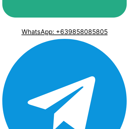
WhatsApp: +639858085805