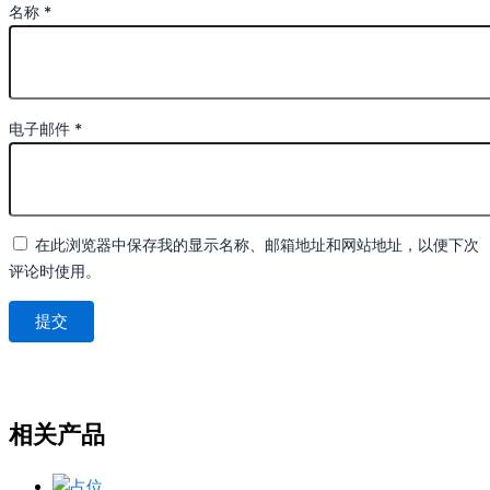
名称
*
电子邮件
*
在此浏览器中保存我的显示名称、邮箱地址和网站地址，以便下次
评论时使用。
相关产品