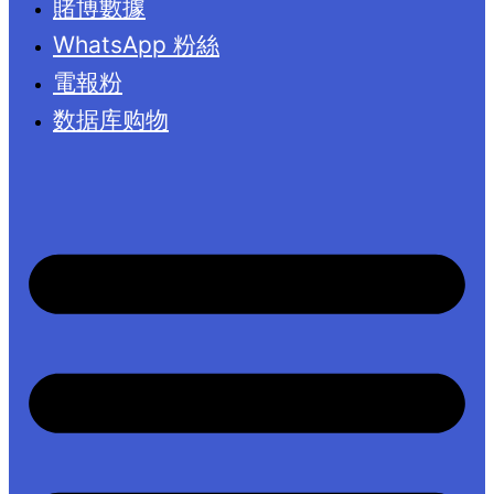
賭博數據
WhatsApp 粉絲
電報粉
数据库购物