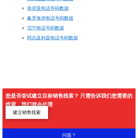
肯尼亚电话号码数据
象牙海岸电话号码数据
贝宁电话号码数据
阿尔及利亚电话号码数据
您是否尝试建立目标销售线索？ 只需告诉我们您需要的
线索，我们就会处理
建立销售线索
问题？