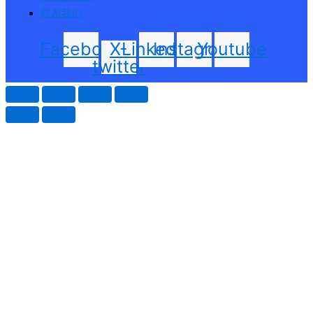
联系我们
Facebook
X-
Linkedin
Instagram
Youtube
twitter