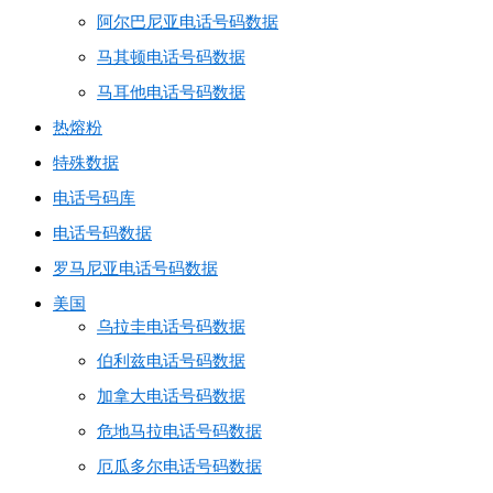
阿尔巴尼亚电话号码数据
马其顿电话号码数据
马耳他电话号码数据
热熔粉
特殊数据
电话号码库
电话号码数据
罗马尼亚电话号码数据
美国
乌拉圭电话号码数据
伯利兹电话号码数据
加拿大电话号码数据
危地马拉电话号码数据
厄瓜多尔电话号码数据