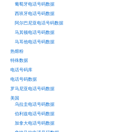
葡萄牙电话号码数据
西班牙电话号码数据
阿尔巴尼亚电话号码数据
马其顿电话号码数据
马耳他电话号码数据
热熔粉
特殊数据
电话号码库
电话号码数据
罗马尼亚电话号码数据
美国
乌拉圭电话号码数据
伯利兹电话号码数据
加拿大电话号码数据