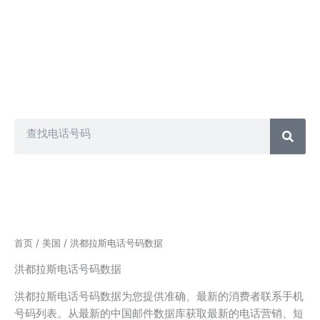
电话营销、短信营销、群发短信、电话推销和许多其他方式。
另一方面，我们的每个客户都会获得不同的数据库包，因此您
不必担心其他人拥有与您从我们这里获得的相同的联系人。因
此，您可以购买任何联系人列表并以您想要的方式推广您的业
务。
Search
首页
/
美国
/ 洪都拉斯电话号码数据
洪都拉斯电话号码数据
洪都拉斯电话号码数据为您提供准确、最新的消费者联系手机
号码列表。从最新的中国邮件数据库获取最新的电话营销、短