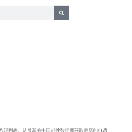
号码列表。从最新的中国邮件数据库获取最新的电话