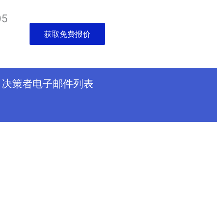
05
获取免费报价
决策者电子邮件列表