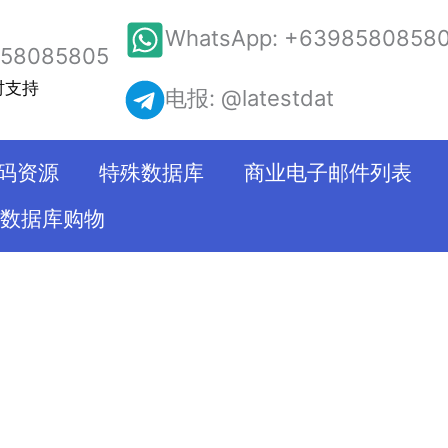
WhatsApp: +6398580858
58085805
实时支持
电报: @latestdat
码资源
特殊数据库
商业电子邮件列表
数据库购物
在我们的网站上
经过验证，我们
的双重验证。同
企业选择最好的服
这将降低您的成
库服务提供商之