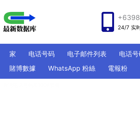
跳
至
+6398
内
24/7 
容
家
电话号码
电子邮件列表
电话号
賭博數據
WhatsApp 粉絲
電報粉
台湾电话号码库100K套餐
最新数据库为您提供了全球 50 亿个手机号码的列表。您可以
获取来自各个领域的大量数据。更不用说，这些数据和信息已
有权出售联系人。此外，我们所有的服务都经过人眼和计算机
样，我们所有的服务都符合 GDPR 标准，因此您可以为您的
务。更不用说您可以从这个网站获得定制的联系人电话列表。
本，您将获得所需的准确数据。此外，最新数据库是顶级数据