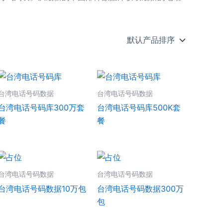
台湾电话号码数据
台湾电话号码数据
台湾电话号码库300万套
台湾电话号码库500K套
餐
餐
台湾电话号码数据
台湾电话号码数据
台湾电话号码数据10万包
台湾电话号码数据300万
包