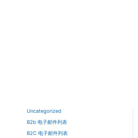
一，在建立许多企业方面拥有丰富的经验。所以，无论情况如
赖我们。我们拥有可以通过多种方式建立您的业务的知识。
最新数据库来自不同国家的所有手机号码列表。如美国、加拿
湾、越南、中国、马来西亚、新加坡、阿拉伯、韩国、非洲、
系人可以帮助您进行电话营销、电话营销、短信营销、群发短
许多其他方式。另一方面，我们的每个客户都会获得不同的数
不必担心其他人拥有与您从我们这里获得的相同的联系人。因
任何联系人列表并以您想要的方式推广您的业务。
Uncategorized
B2b 电子邮件列表
B2C 电子邮件列表