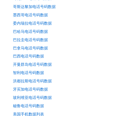
哥斯达黎加电话号码数据
墨西哥电话号码数据
委内瑞拉电话号码数据
巴哈马电话号码数据
巴拉圭电话号码数据
巴拿马电话号码数据
巴西电话号码数据
开曼群岛电话号码数据
智利电话号码数据
洪都拉斯电话号码数据
牙买加电话号码数据
玻利维亚电话号码数据
秘鲁电话号码数据
美国手机数据列表