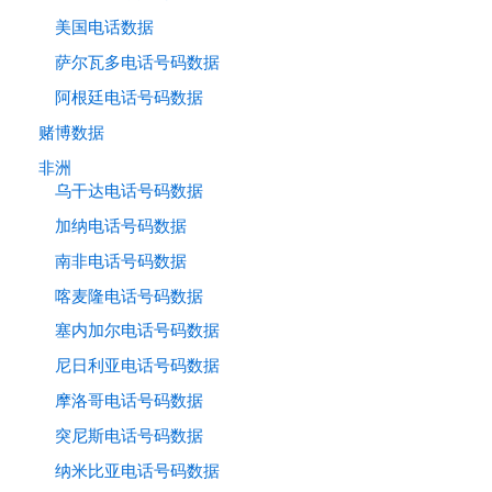
美国电话数据
萨尔瓦多电话号码数据
阿根廷电话号码数据
赌博数据
非洲
乌干达电话号码数据
加纳电话号码数据
南非电话号码数据
喀麦隆电话号码数据
塞内加尔电话号码数据
尼日利亚电话号码数据
摩洛哥电话号码数据
突尼斯电话号码数据
纳米比亚电话号码数据