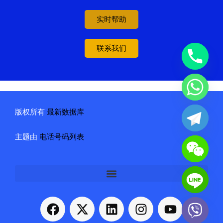
实时帮助
联系我们
版权所有
最新数据库
主题由
电话号码列表
F
X
L
I
Y
a
-
i
n
o