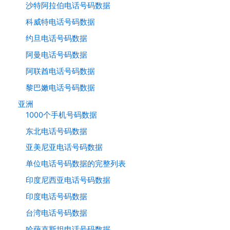
沙特阿拉伯电话号码数据
科威特电话号码数据
约旦电话号码数据
阿曼电话号码数据
阿联酋电话号码数据
黎巴嫩电话号码数据
亚洲
1000个手机号码数据
东北电话号码数据
亚美尼亚电话号码数据
单位电话号码数据的完整列表
印度尼西亚电话号码数据
印度电话号码数据
台湾电话号码数据
哈萨克斯坦电话号码数据