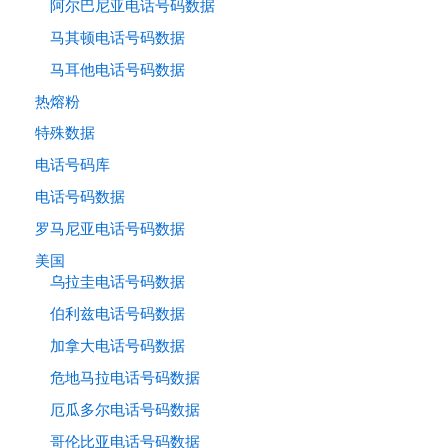
阿尔巴尼亚电话号码数据
马其顿电话号码数据
马耳他电话号码数据
热熔粉
特殊数据
电话号码库
电话号码数据
罗马尼亚电话号码数据
美国
乌拉圭电话号码数据
伯利兹电话号码数据
加拿大电话号码数据
危地马拉电话号码数据
厄瓜多尔电话号码数据
哥伦比亚电话号码数据