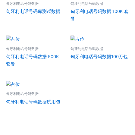
匈牙利电话号码数据
匈牙利电话号码数据
匈牙利电话号码库测试数据
匈牙利电话号码数据 100K 套
餐
匈牙利电话号码数据
匈牙利电话号码数据
匈牙利电话号码数据 500K
匈牙利电话号码数据100万包
套餐
匈牙利电话号码数据
匈牙利电话号码数据试用包