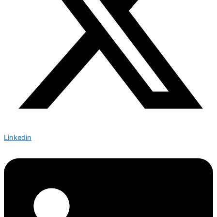
Linkedin