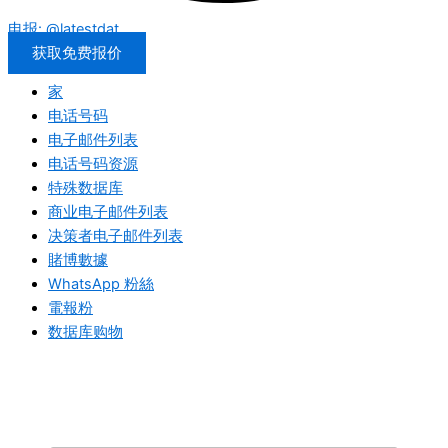
电报: @latestdat
获取免费报价
家
电话号码
电子邮件列表
电话号码资源
特殊数据库
商业电子邮件列表
决策者电子邮件列表
賭博數據
WhatsApp 粉絲
電報粉
数据库购物