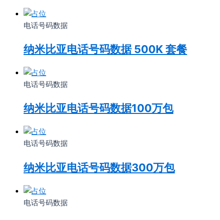
电话号码数据
纳米比亚电话号码数据 500K 套餐
电话号码数据
纳米比亚电话号码数据100万包
电话号码数据
纳米比亚电话号码数据300万包
电话号码数据