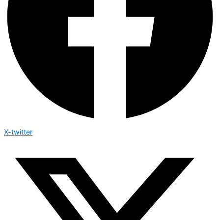
X-twitter