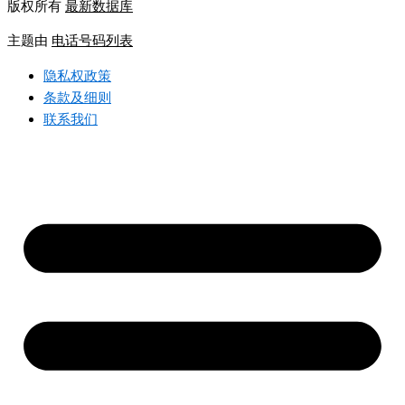
版权所有
最新数据库
主题由
电话号码列表
隐私权政策
条款及细则
联系我们