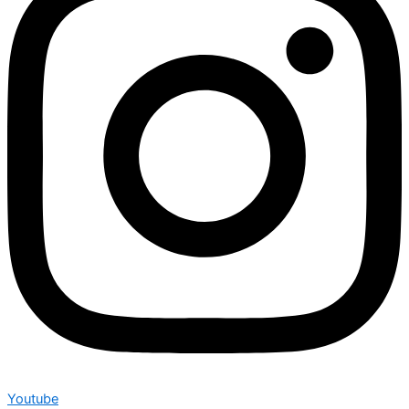
Youtube