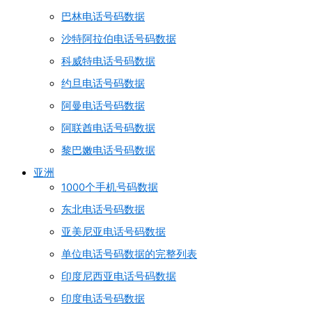
巴林电话号码数据
沙特阿拉伯电话号码数据
科威特电话号码数据
约旦电话号码数据
阿曼电话号码数据
阿联酋电话号码数据
黎巴嫩电话号码数据
亚洲
1000个手机号码数据
东北电话号码数据
亚美尼亚电话号码数据
单位电话号码数据的完整列表
印度尼西亚电话号码数据
印度电话号码数据