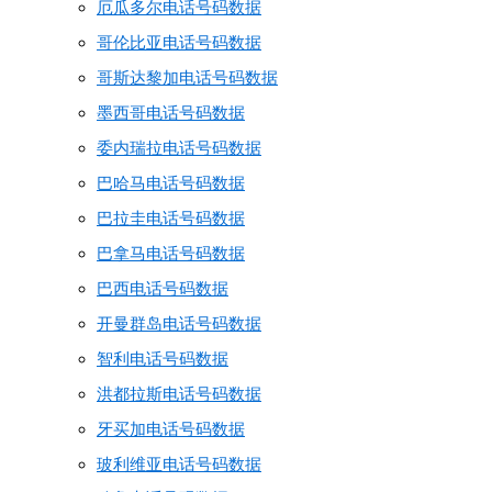
厄瓜多尔电话号码数据
哥伦比亚电话号码数据
哥斯达黎加电话号码数据
墨西哥电话号码数据
委内瑞拉电话号码数据
巴哈马电话号码数据
巴拉圭电话号码数据
巴拿马电话号码数据
巴西电话号码数据
开曼群岛电话号码数据
智利电话号码数据
洪都拉斯电话号码数据
牙买加电话号码数据
玻利维亚电话号码数据