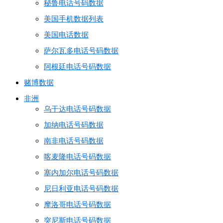
秘鲁电话号码数据
美国手机数据列表
美国电话数据
萨尔瓦多电话号码数据
阿根廷电话号码数据
赌博数据
非洲
乌干达电话号码数据
加纳电话号码数据
南非电话号码数据
喀麦隆电话号码数据
塞内加尔电话号码数据
尼日利亚电话号码数据
摩洛哥电话号码数据
突尼斯电话号码数据