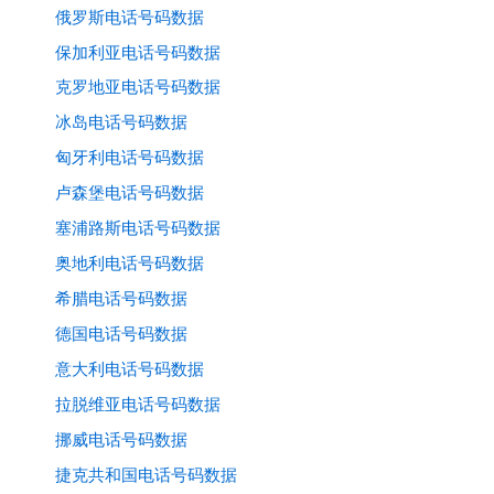
俄罗斯电话号码数据
保加利亚电话号码数据
克罗地亚电话号码数据
冰岛电话号码数据
匈牙利电话号码数据
卢森堡电话号码数据
塞浦路斯电话号码数据
奥地利电话号码数据
希腊电话号码数据
德国电话号码数据
意大利电话号码数据
拉脱维亚电话号码数据
挪威电话号码数据
捷克共和国电话号码数据