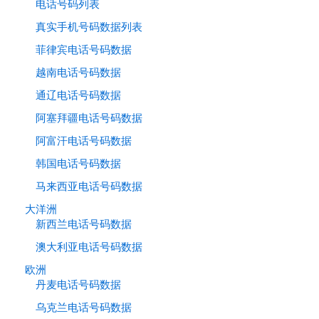
电话号码列表
真实手机号码数据列表
菲律宾电话号码数据
越南电话号码数据
通辽电话号码数据
阿塞拜疆电话号码数据
阿富汗电话号码数据
韩国电话号码数据
马来西亚电话号码数据
大洋洲
新西兰电话号码数据
澳大利亚电话号码数据
欧洲
丹麦电话号码数据
乌克兰电话号码数据