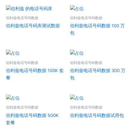
伯利兹电话号码数据
伯利兹电话号码数据
伯利兹电话号码库测试数据
伯利兹电话号码数据 100 万
包
伯利兹电话号码数据
伯利兹电话号码数据
伯利兹电话号码数据 100K 套
伯利兹电话号码数据 300 万
餐
包
伯利兹电话号码数据
伯利兹电话号码数据
伯利兹电话号码数据 500K
伯利兹电话号码数据试用包
套餐