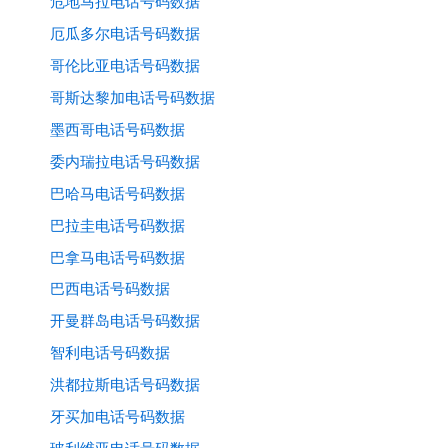
危地马拉电话号码数据
厄瓜多尔电话号码数据
哥伦比亚电话号码数据
哥斯达黎加电话号码数据
墨西哥电话号码数据
委内瑞拉电话号码数据
巴哈马电话号码数据
巴拉圭电话号码数据
巴拿马电话号码数据
巴西电话号码数据
开曼群岛电话号码数据
智利电话号码数据
洪都拉斯电话号码数据
牙买加电话号码数据