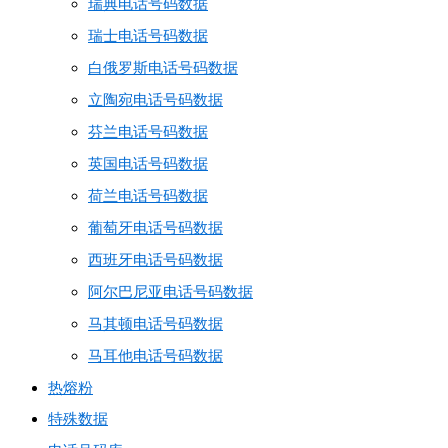
瑞典电话号码数据
瑞士电话号码数据
白俄罗斯电话号码数据
立陶宛电话号码数据
芬兰电话号码数据
英国电话号码数据
荷兰电话号码数据
葡萄牙电话号码数据
西班牙电话号码数据
阿尔巴尼亚电话号码数据
马其顿电话号码数据
马耳他电话号码数据
热熔粉
特殊数据