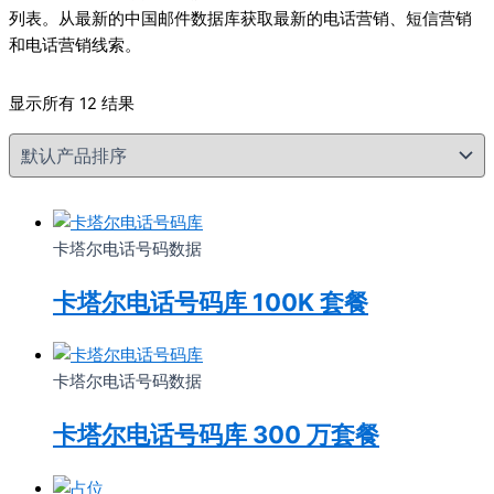
列表。从最新的中国邮件数据库获取最新的电话营销、短信营销
和电话营销线索。
显示所有 12 结果
卡塔尔电话号码数据
卡塔尔电话号码库 100K 套餐
卡塔尔电话号码数据
卡塔尔电话号码库 300 万套餐