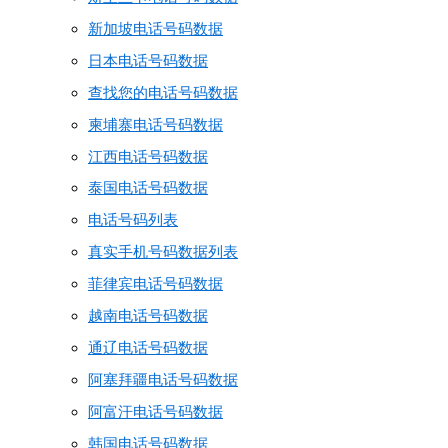
新加坡电话号码数据
日本电话号码数据
查找您的电话号码数据
柬埔寨电话号码数据
江西电话号码数据
泰国电话号码数据
电话号码列表
真实手机号码数据列表
菲律宾电话号码数据
越南电话号码数据
通辽电话号码数据
阿塞拜疆电话号码数据
阿富汗电话号码数据
韩国电话号码数据