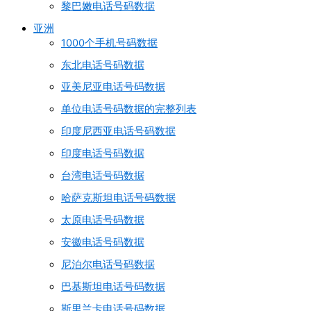
黎巴嫩电话号码数据
亚洲
1000个手机号码数据
东北电话号码数据
亚美尼亚电话号码数据
单位电话号码数据的完整列表
印度尼西亚电话号码数据
印度电话号码数据
台湾电话号码数据
哈萨克斯坦电话号码数据
太原电话号码数据
安徽电话号码数据
尼泊尔电话号码数据
巴基斯坦电话号码数据
斯里兰卡电话号码数据