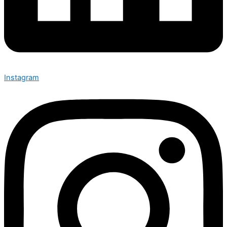
Instagram