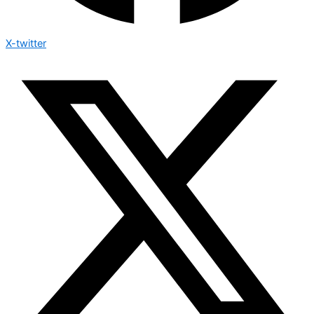
X-twitter