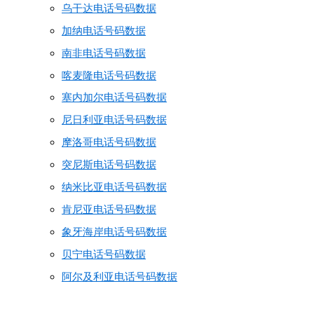
乌干达电话号码数据
加纳电话号码数据
南非电话号码数据
喀麦隆电话号码数据
塞内加尔电话号码数据
尼日利亚电话号码数据
摩洛哥电话号码数据
突尼斯电话号码数据
纳米比亚电话号码数据
肯尼亚电话号码数据
象牙海岸电话号码数据
贝宁电话号码数据
阿尔及利亚电话号码数据