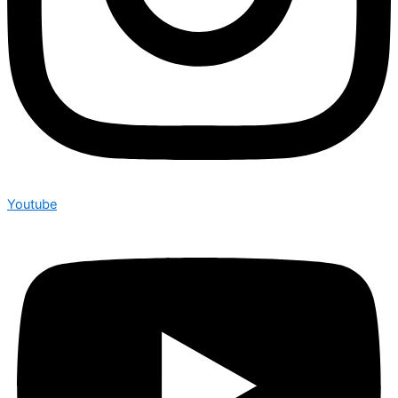
Youtube