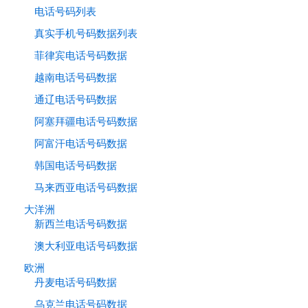
电话号码列表
真实手机号码数据列表
菲律宾电话号码数据
越南电话号码数据
通辽电话号码数据
阿塞拜疆电话号码数据
阿富汗电话号码数据
韩国电话号码数据
马来西亚电话号码数据
大洋洲
新西兰电话号码数据
澳大利亚电话号码数据
欧洲
丹麦电话号码数据
乌克兰电话号码数据