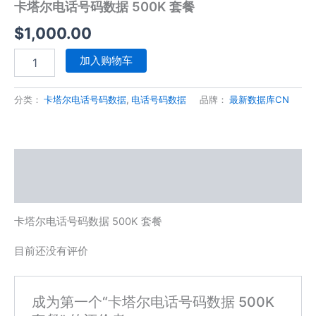
卡塔尔电话号码数据 500K 套餐
码
数
$
1,000.00
据
500K
加入购物车
套
餐
数
分类：
卡塔尔电话号码数据
,
电话号码数据
品牌：
最新数据库CN
量
描述
用户评价 (0)
卡塔尔电话号码数据 500K 套餐
目前还没有评价
成为第一个“卡塔尔电话号码数据 500K