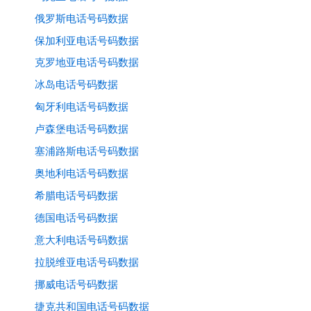
俄罗斯电话号码数据
保加利亚电话号码数据
克罗地亚电话号码数据
冰岛电话号码数据
匈牙利电话号码数据
卢森堡电话号码数据
塞浦路斯电话号码数据
奥地利电话号码数据
希腊电话号码数据
德国电话号码数据
意大利电话号码数据
拉脱维亚电话号码数据
挪威电话号码数据
捷克共和国电话号码数据