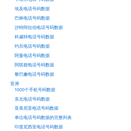
埃及电话号码数据
巴林电话号码数据
沙特阿拉伯电话号码数据
科威特电话号码数据
约旦电话号码数据
阿曼电话号码数据
阿联酋电话号码数据
黎巴嫩电话号码数据
亚洲
1000个手机号码数据
东北电话号码数据
亚美尼亚电话号码数据
单位电话号码数据的完整列表
印度尼西亚电话号码数据