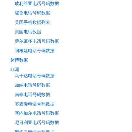
玻利维亚电话号码数据
秘鲁电话号码数据
美国手机数据列表
美国电话数据
萨尔瓦多电话号码数据
阿根廷电话号码数据
赌博数据
非洲
乌干达电话号码数据
加纳电话号码数据
南非电话号码数据
喀麦隆电话号码数据
塞内加尔电话号码数据
尼日利亚电话号码数据