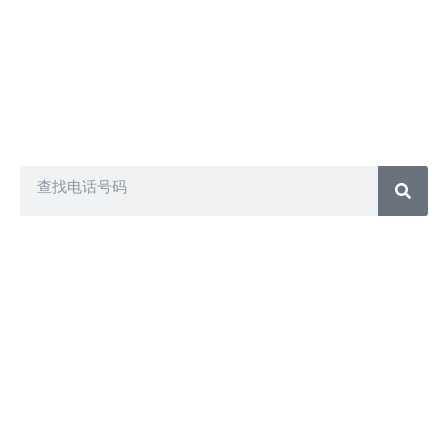
电话营销、短信营销、群发短信、电话推销和许多其他方式。
另一方面，我们的每个客户都会获得不同的数据库包，因此您
不必担心其他人拥有与您从我们这里获得的相同的联系人。因
此，您可以购买任何联系人列表并以您想要的方式推广您的业
务。
Search
阿
尔
巴
尼
亚
电