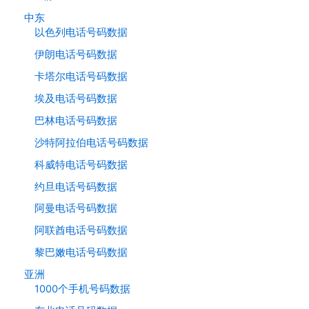
中东
以色列电话号码数据
伊朗电话号码数据
卡塔尔电话号码数据
埃及电话号码数据
巴林电话号码数据
沙特阿拉伯电话号码数据
科威特电话号码数据
约旦电话号码数据
阿曼电话号码数据
阿联酋电话号码数据
黎巴嫩电话号码数据
亚洲
1000个手机号码数据