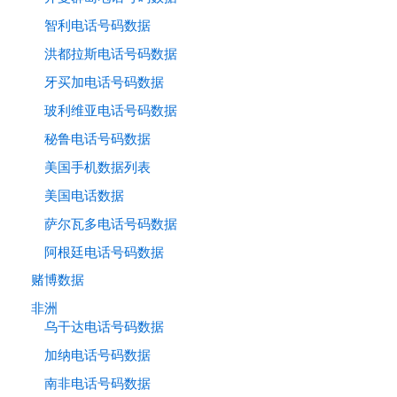
智利电话号码数据
洪都拉斯电话号码数据
牙买加电话号码数据
玻利维亚电话号码数据
秘鲁电话号码数据
美国手机数据列表
美国电话数据
萨尔瓦多电话号码数据
阿根廷电话号码数据
赌博数据
非洲
乌干达电话号码数据
加纳电话号码数据
南非电话号码数据