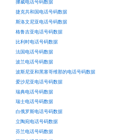
挪威电话号码数据
捷克共和国电话号码数据
斯洛文尼亚电话号码数据
格鲁吉亚电话号码数据
比利时电话号码数据
法国电话号码数据
波兰电话号码数据
波斯尼亚和黑塞哥维那的电话号码数据
爱沙尼亚电话号码数据
瑞典电话号码数据
瑞士电话号码数据
白俄罗斯电话号码数据
立陶宛电话号码数据
芬兰电话号码数据