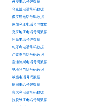
丹麦电话号码数据
乌克兰电话号码数据
俄罗斯电话号码数据
保加利亚电话号码数据
克罗地亚电话号码数据
冰岛电话号码数据
匈牙利电话号码数据
卢森堡电话号码数据
塞浦路斯电话号码数据
奥地利电话号码数据
希腊电话号码数据
德国电话号码数据
意大利电话号码数据
拉脱维亚电话号码数据