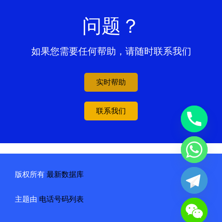
问题？
如果您需要任何帮助，请随时联系我们
实时帮助
联系我们
版权所有
最新数据库
主题由
电话号码列表