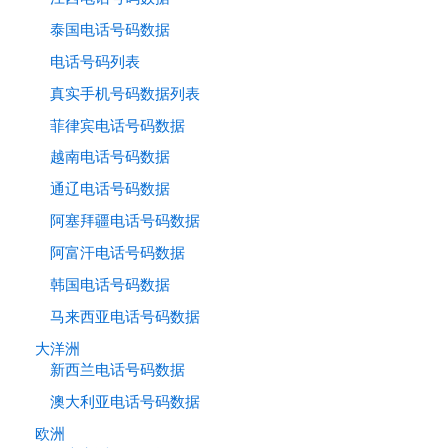
泰国电话号码数据
电话号码列表
真实手机号码数据列表
菲律宾电话号码数据
越南电话号码数据
通辽电话号码数据
阿塞拜疆电话号码数据
阿富汗电话号码数据
韩国电话号码数据
马来西亚电话号码数据
大洋洲
新西兰电话号码数据
澳大利亚电话号码数据
欧洲