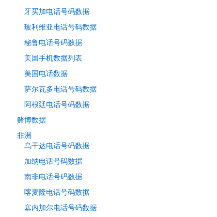
牙买加电话号码数据
玻利维亚电话号码数据
秘鲁电话号码数据
美国手机数据列表
美国电话数据
萨尔瓦多电话号码数据
阿根廷电话号码数据
赌博数据
非洲
乌干达电话号码数据
加纳电话号码数据
南非电话号码数据
喀麦隆电话号码数据
塞内加尔电话号码数据