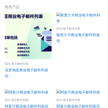
相关产品
B2b 电子邮件列表
斯里兰卡商业电子邮件列表
包
B2b 电子邮件列表
克罗地亚商业电子邮件列表
包
B2b 电子邮件列表
B2b 电子邮件列表
阿富汗商业电子邮件列表试
阿富汗商业电子邮件列表完