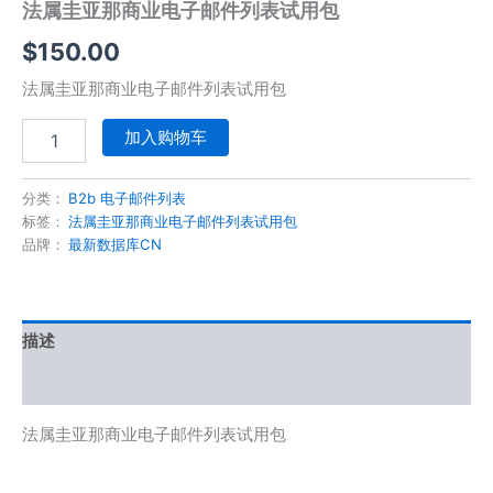
法属圭亚那商业电子邮件列表试用包
业
电
$
150.00
子
邮
法属圭亚那商业电子邮件列表试用包
件
列
加入购物车
表
试
用
分类：
B2b 电子邮件列表
包
标签：
法属圭亚那商业电子邮件列表试用包
数
品牌：
最新数据库CN
量
描述
用户评价 (0)
法属圭亚那商业电子邮件列表试用包