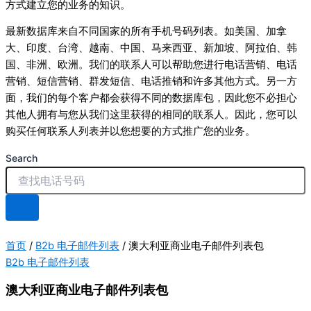
方式建立您的业务的知识。
最新数据库来自不同国家的所有手机号码列表。如美国、加拿
大、印度、台湾、越南、中国、马来西亚、新加坡、阿拉伯、韩
国、非洲、欧洲。我们的联系人可以帮助您进行电话营销、电话
营销、短信营销、群发短信、电话推销和许多其他方式。另一方
面，我们的每个客户都会获得不同的数据库包，因此您不必担心
其他人拥有与您从我们这里获得的相同的联系人。因此，您可以
购买任何联系人列表并以您想要的方式推广您的业务。
Search
首页
/
B2b 电子邮件列表
/ 澳大利亚商业电子邮件列表包
B2b 电子邮件列表
澳大利亚商业电子邮件列表包