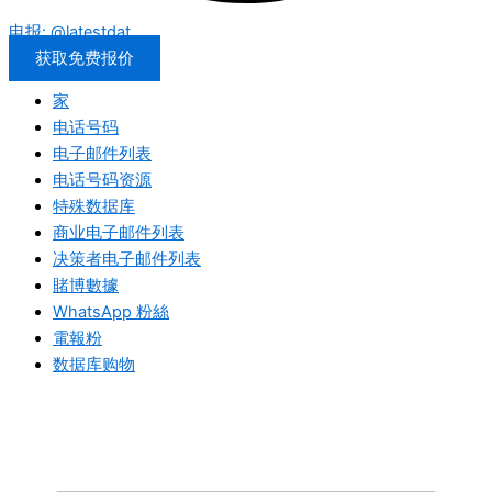
电报: @latestdat
获取免费报价
家
电话号码
电子邮件列表
电话号码资源
特殊数据库
商业电子邮件列表
决策者电子邮件列表
賭博數據
WhatsApp 粉絲
電報粉
数据库购物