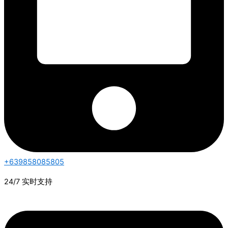
+639858085805
24/7 实时支持