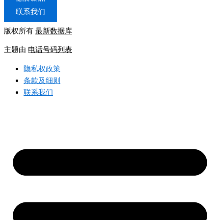
实时帮助
联系我们
版权所有
最新数据库
主题由
电话号码列表
隐私权政策
条款及细则
联系我们