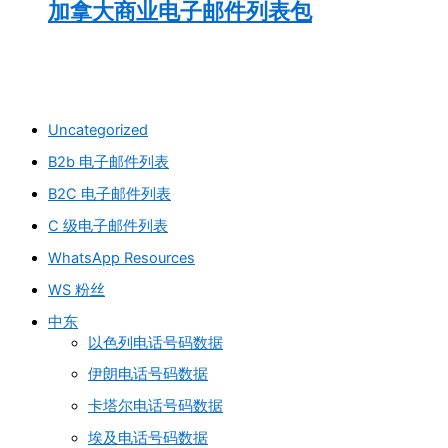
加拿大商业电子邮件列表包
Uncategorized
B2b 电子邮件列表
B2C 电子邮件列表
C 级电子邮件列表
WhatsApp Resources
WS 粉丝
中东
以色列电话号码数据
伊朗电话号码数据
卡塔尔电话号码数据
埃及电话号码数据