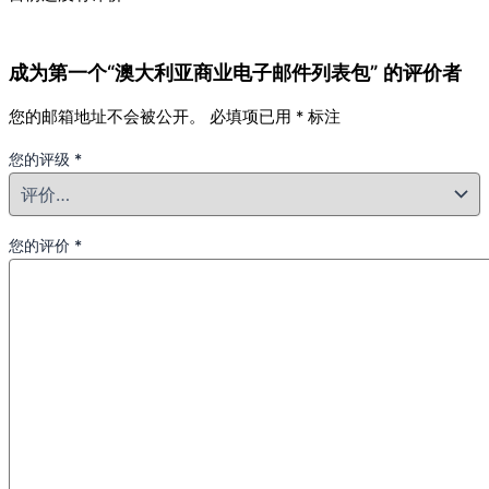
成为第一个“澳大利亚商业电子邮件列表包” 的评价者
您的邮箱地址不会被公开。
必填项已用
*
标注
您的评级
*
您的评价
*