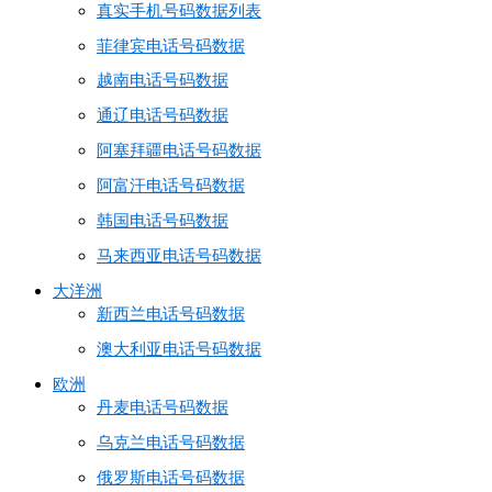
真实手机号码数据列表
菲律宾电话号码数据
越南电话号码数据
通辽电话号码数据
阿塞拜疆电话号码数据
阿富汗电话号码数据
韩国电话号码数据
马来西亚电话号码数据
大洋洲
新西兰电话号码数据
澳大利亚电话号码数据
欧洲
丹麦电话号码数据
乌克兰电话号码数据
俄罗斯电话号码数据