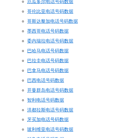
厄瓜多尔电话号码数据
哥伦比亚电话号码数据
哥斯达黎加电话号码数据
墨西哥电话号码数据
委内瑞拉电话号码数据
巴哈马电话号码数据
巴拉圭电话号码数据
巴拿马电话号码数据
巴西电话号码数据
开曼群岛电话号码数据
智利电话号码数据
洪都拉斯电话号码数据
牙买加电话号码数据
玻利维亚电话号码数据