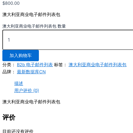
$
800.00
澳大利亚商业电子邮件列表包
澳大利亚商业电子邮件列表包 数量
加入购物车
分类：
B2b 电子邮件列表
标签：
澳大利亚商业电子邮件列表包
品牌：
最新数据库CN
描述
用户评价 (0)
澳大利亚商业电子邮件列表包
评价
目前还没有评价