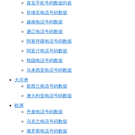
真实手机号码数据列表
菲律宾电话号码数据
越南电话号码数据
通辽电话号码数据
阿塞拜疆电话号码数据
阿富汗电话号码数据
韩国电话号码数据
马来西亚电话号码数据
大洋洲
新西兰电话号码数据
澳大利亚电话号码数据
欧洲
丹麦电话号码数据
乌克兰电话号码数据
俄罗斯电话号码数据