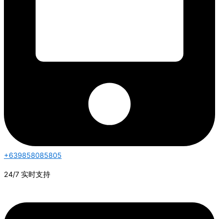
+639858085805
24/7 实时支持