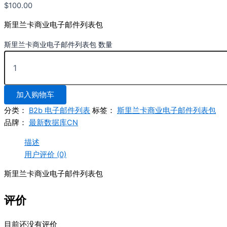
$
100.00
斯里兰卡商业电子邮件列表包
斯里兰卡商业电子邮件列表包 数量
加入购物车
分类：
B2b 电子邮件列表
标签：
斯里兰卡商业电子邮件列表包
品牌：
最新数据库CN
描述
用户评价 (0)
斯里兰卡商业电子邮件列表包
评价
目前还没有评价