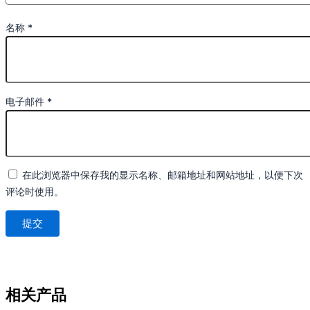
名称
*
电子邮件
*
在此浏览器中保存我的显示名称、邮箱地址和网站地址，以便下次
评论时使用。
相关产品