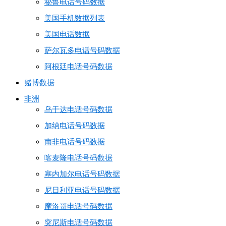
秘鲁电话号码数据
美国手机数据列表
美国电话数据
萨尔瓦多电话号码数据
阿根廷电话号码数据
赌博数据
非洲
乌干达电话号码数据
加纳电话号码数据
南非电话号码数据
喀麦隆电话号码数据
塞内加尔电话号码数据
尼日利亚电话号码数据
摩洛哥电话号码数据
突尼斯电话号码数据