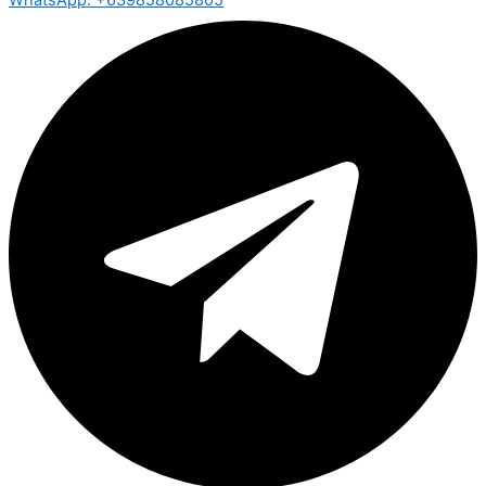
WhatsApp: +639858085805