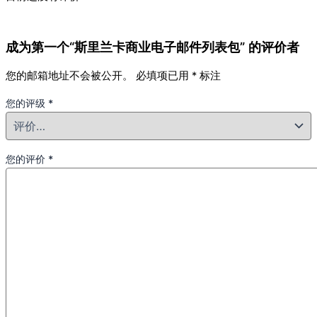
成为第一个“斯里兰卡商业电子邮件列表包” 的评价者
您的邮箱地址不会被公开。
必填项已用
*
标注
您的评级
*
您的评价
*