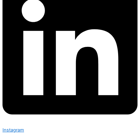
Instagram