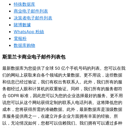
特殊数据库
商业电子邮件列表
决策者电子邮件列表
賭博數據
WhatsApp 粉絲
電報粉
数据库购物
斯里兰卡商业电子邮件列表包
最新数据库为您提供了全球 50 亿个手机号码的列表。您可以在我
们的网站上获取来自各个领域的大量数据。更不用说，这些数据
和信息已经过验证，我们有权出售联系人。此外，我们所有的服
务都经过人眼和计算机的双重验证。同样，我们所有的服务都符
合 GDPR 标准，因此您可以为您的企业选择最好的服务。更不用
说您可以从这个网站获得定制的联系人电话列表。这将降低您的
成本，您将获得所需的准确数据。此外，最新数据库是顶级数据
库服务提供商之一，在建立许多企业方面拥有丰富的经验。所
以，无论情况如何，您都可以信赖我们。我们拥有可以通过多种