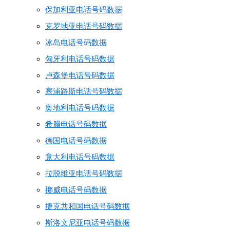
保加利亚电话号码数据
克罗地亚电话号码数据
冰岛电话号码数据
匈牙利电话号码数据
卢森堡电话号码数据
塞浦路斯电话号码数据
奥地利电话号码数据
希腊电话号码数据
德国电话号码数据
意大利电话号码数据
拉脱维亚电话号码数据
挪威电话号码数据
捷克共和国电话号码数据
斯洛文尼亚电话号码数据