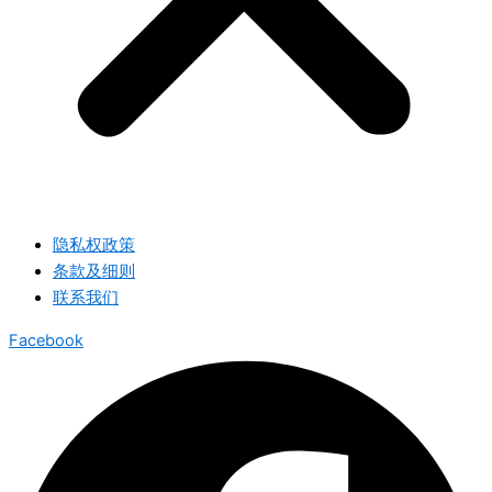
隐私权政策
条款及细则
联系我们
Facebook