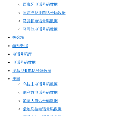
西班牙电话号码数据
阿尔巴尼亚电话号码数据
马其顿电话号码数据
马耳他电话号码数据
热熔粉
特殊数据
电话号码库
电话号码数据
罗马尼亚电话号码数据
美国
乌拉圭电话号码数据
伯利兹电话号码数据
加拿大电话号码数据
危地马拉电话号码数据