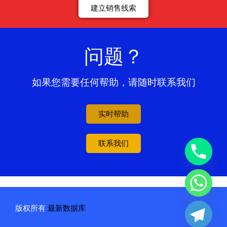
建立销售线索
问题？
如果您需要任何帮助，请随时联系我们
实时帮助
联系我们
版权所有
最新数据库