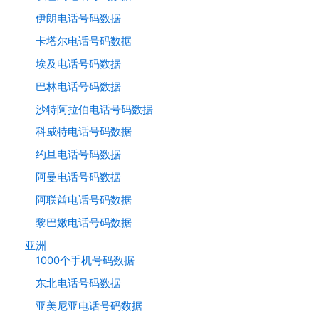
伊朗电话号码数据
卡塔尔电话号码数据
埃及电话号码数据
巴林电话号码数据
沙特阿拉伯电话号码数据
科威特电话号码数据
约旦电话号码数据
阿曼电话号码数据
阿联酋电话号码数据
黎巴嫩电话号码数据
亚洲
1000个手机号码数据
东北电话号码数据
亚美尼亚电话号码数据