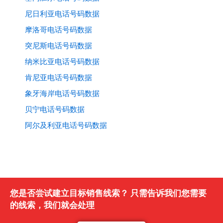
尼日利亚电话号码数据
摩洛哥电话号码数据
突尼斯电话号码数据
纳米比亚电话号码数据
肯尼亚电话号码数据
象牙海岸电话号码数据
贝宁电话号码数据
阿尔及利亚电话号码数据
您是否尝试建立目标销售线索？ 只需告诉我们您需要
的线索，我们就会处理