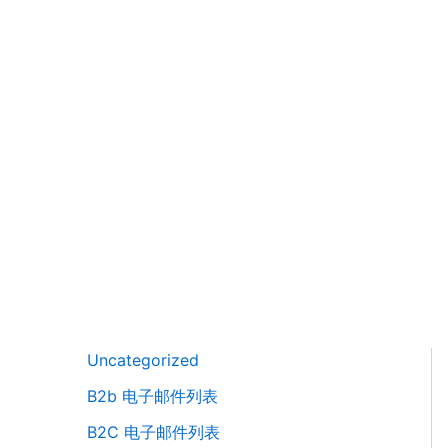
一，在建立许多企业方面拥有丰富的经验。所以，无论情况如
赖我们。我们拥有可以通过多种方式建立您的业务的知识。
最新数据库来自不同国家的所有手机号码列表。如美国、加拿
湾、越南、中国、马来西亚、新加坡、阿拉伯、韩国、非洲、
系人可以帮助您进行电话营销、电话营销、短信营销、群发短
许多其他方式。另一方面，我们的每个客户都会获得不同的数
不必担心其他人拥有与您从我们这里获得的相同的联系人。因
任何联系人列表并以您想要的方式推广您的业务。
Uncategorized
B2b 电子邮件列表
B2C 电子邮件列表