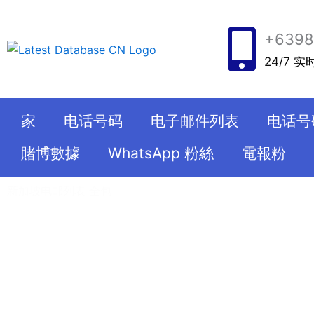
跳
至
+6398
内
24/7 
容
家
电话号码
电子邮件列表
电话号
賭博數據
WhatsApp 粉絲
電報粉
新加坡电邮列表 全包
最新数据库为您提供了全球 50 亿个手机号码的列表。您可以
获取来自各个领域的大量数据。更不用说，这些数据和信息已
有权出售联系人。此外，我们所有的服务都经过人眼和计算机
样，我们所有的服务都符合 GDPR 标准，因此您可以为您的
务。更不用说您可以从这个网站获得定制的联系人电话列表。
本，您将获得所需的准确数据。此外，最新数据库是顶级数据