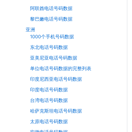
阿联酋电话号码数据
黎巴嫩电话号码数据
亚洲
1000个手机号码数据
东北电话号码数据
亚美尼亚电话号码数据
单位电话号码数据的完整列表
印度尼西亚电话号码数据
印度电话号码数据
台湾电话号码数据
哈萨克斯坦电话号码数据
太原电话号码数据