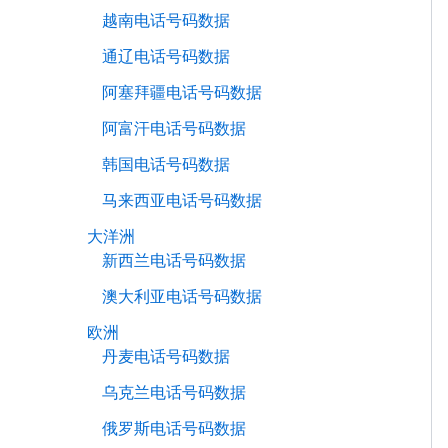
越南电话号码数据
通辽电话号码数据
阿塞拜疆电话号码数据
阿富汗电话号码数据
韩国电话号码数据
马来西亚电话号码数据
大洋洲
新西兰电话号码数据
澳大利亚电话号码数据
欧洲
丹麦电话号码数据
乌克兰电话号码数据
俄罗斯电话号码数据