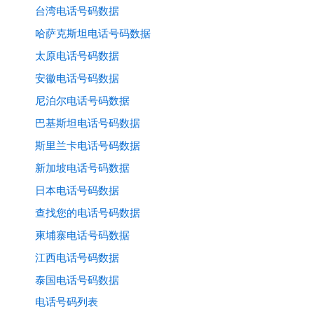
台湾电话号码数据
哈萨克斯坦电话号码数据
太原电话号码数据
安徽电话号码数据
尼泊尔电话号码数据
巴基斯坦电话号码数据
斯里兰卡电话号码数据
新加坡电话号码数据
日本电话号码数据
查找您的电话号码数据
柬埔寨电话号码数据
江西电话号码数据
泰国电话号码数据
电话号码列表