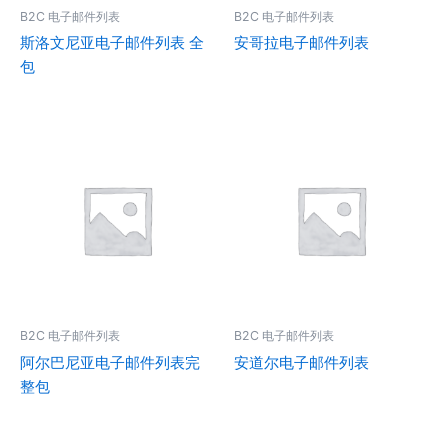
B2C 电子邮件列表
B2C 电子邮件列表
斯洛文尼亚电子邮件列表 全
安哥拉电子邮件列表
包
B2C 电子邮件列表
B2C 电子邮件列表
阿尔巴尼亚电子邮件列表完
安道尔电子邮件列表
整包