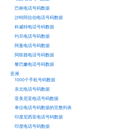
巴林电话号码数据
沙特阿拉伯电话号码数据
科威特电话号码数据
约旦电话号码数据
阿曼电话号码数据
阿联酋电话号码数据
黎巴嫩电话号码数据
亚洲
1000个手机号码数据
东北电话号码数据
亚美尼亚电话号码数据
单位电话号码数据的完整列表
印度尼西亚电话号码数据
印度电话号码数据