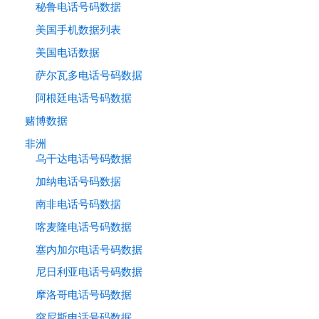
秘鲁电话号码数据
美国手机数据列表
美国电话数据
萨尔瓦多电话号码数据
阿根廷电话号码数据
赌博数据
非洲
乌干达电话号码数据
加纳电话号码数据
南非电话号码数据
喀麦隆电话号码数据
塞内加尔电话号码数据
尼日利亚电话号码数据
摩洛哥电话号码数据
突尼斯电话号码数据