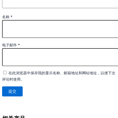
名称
*
电子邮件
*
在此浏览器中保存我的显示名称、邮箱地址和网站地址，以便下次
评论时使用。