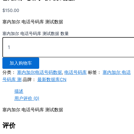
$
150.00
塞内加尔 电话号码库 测试​​数据
塞内加尔 电话号码库 测试​​数据 数量
加入购物车
分类：
塞内加尔电话号码数据
,
电话号码库
标签：
塞内加尔 电话
号码库 测
品牌：
最新数据库CN
描述
用户评价 (0)
塞内加尔 电话号码库 测试​​数据
评价