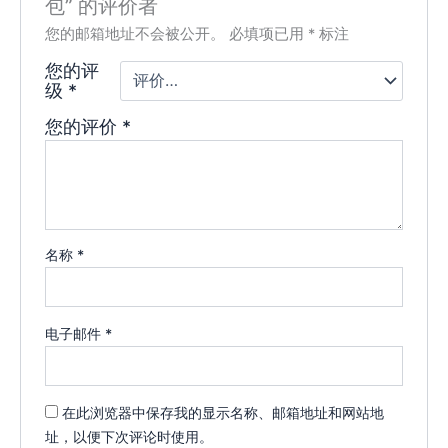
包” 的评价者
您的邮箱地址不会被公开。
必填项已用
*
标注
您的评
级
*
您的评价
*
名称
*
电子邮件
*
在此浏览器中保存我的显示名称、邮箱地址和网站地
址，以便下次评论时使用。