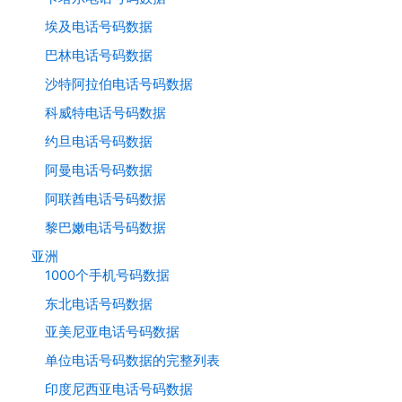
埃及电话号码数据
巴林电话号码数据
沙特阿拉伯电话号码数据
科威特电话号码数据
约旦电话号码数据
阿曼电话号码数据
阿联酋电话号码数据
黎巴嫩电话号码数据
亚洲
1000个手机号码数据
东北电话号码数据
亚美尼亚电话号码数据
单位电话号码数据的完整列表
印度尼西亚电话号码数据