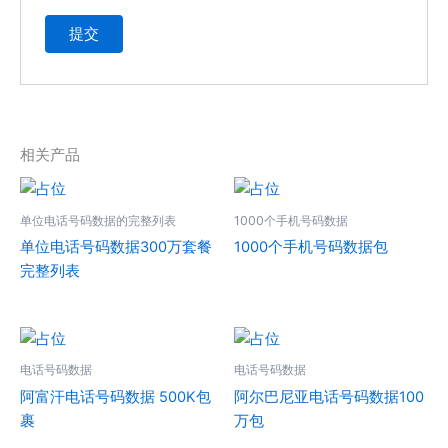
相关产品
单位电话号码数据的完整列表
1000个手机号码数据
单位电话号码数据300万套餐
1000个手机号码数据包
完整列表
电话号码数据
电话号码数据
阿富汗电话号码数据 500K包
阿尔巴尼亚电话号码数据100
裹
万包