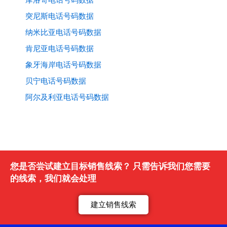
摩洛哥电话号码数据
突尼斯电话号码数据
纳米比亚电话号码数据
肯尼亚电话号码数据
象牙海岸电话号码数据
贝宁电话号码数据
阿尔及利亚电话号码数据
您是否尝试建立目标销售线索？ 只需告诉我们您需要
的线索，我们就会处理
建立销售线索