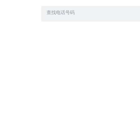
何，您都可以信
Search
大、印度、台
欧洲。我们的联
信、电话推销和
据库包，因此您
此，您可以购买