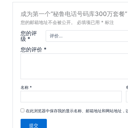
成为第一个“秘鲁电话号码库300万套餐”
您的邮箱地址不会被公开。
必填项已用
*
标注
您的评
级
*
您的评价
*
名称
*
在此浏览器中保存我的显示名称、邮箱地址和网站地址，