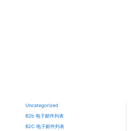
一，在建立许多企业方面拥有丰富的经验。所以，无论情况如
赖我们。我们拥有可以通过多种方式建立您的业务的知识。
最新数据库来自不同国家的所有手机号码列表。如美国、加拿
湾、越南、中国、马来西亚、新加坡、阿拉伯、韩国、非洲、
系人可以帮助您进行电话营销、电话营销、短信营销、群发短
许多其他方式。另一方面，我们的每个客户都会获得不同的数
不必担心其他人拥有与您从我们这里获得的相同的联系人。因
任何联系人列表并以您想要的方式推广您的业务。
Uncategorized
B2b 电子邮件列表
B2C 电子邮件列表