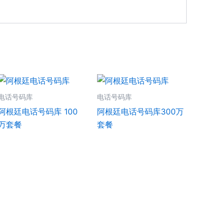
电话号码库
电话号码库
阿根廷电话号码库 100
阿根廷电话号码库300万
万套餐
套餐