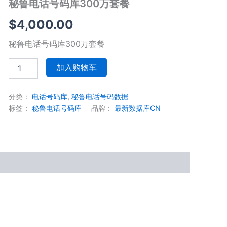
秘鲁电话号码库300万套餐
码
库
$
4,000.00
300
万
秘鲁电话号码库300万套餐
套
餐
数
加入购物车
量
分类：
电话号码库
,
秘鲁电话号码数据
标签：
秘鲁电话号码库
品牌：
最新数据库CN