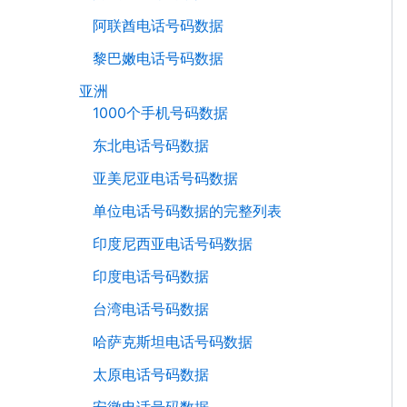
阿联酋电话号码数据
黎巴嫩电话号码数据
亚洲
1000个手机号码数据
东北电话号码数据
亚美尼亚电话号码数据
单位电话号码数据的完整列表
印度尼西亚电话号码数据
印度电话号码数据
台湾电话号码数据
哈萨克斯坦电话号码数据
太原电话号码数据