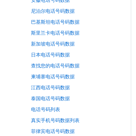
安徽电话号码数据
尼泊尔电话号码数据
巴基斯坦电话号码数据
斯里兰卡电话号码数据
新加坡电话号码数据
日本电话号码数据
查找您的电话号码数据
柬埔寨电话号码数据
江西电话号码数据
泰国电话号码数据
电话号码列表
真实手机号码数据列表
菲律宾电话号码数据