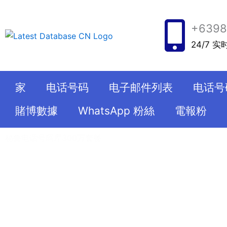
跳
至
+6398
内
24/7 
容
家
电话号码
电子邮件列表
电话号
賭博數據
WhatsApp 粉絲
電報粉
秘鲁电话号码库300万套餐
最新数据库为您提供了全球 50 亿个手机号码的列表。您可以
获取来自各个领域的大量数据。更不用说，这些数据和信息已
有权出售联系人。此外，我们所有的服务都经过人眼和计算机
样，我们所有的服务都符合 GDPR 标准，因此您可以为您的
务。更不用说您可以从这个网站获得定制的联系人电话列表。
本，您将获得所需的准确数据。此外，最新数据库是顶级数据