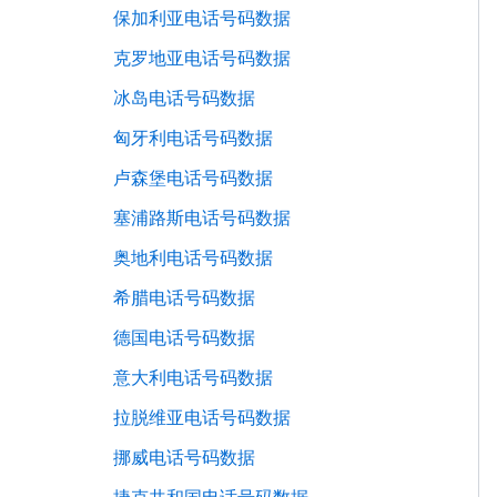
保加利亚电话号码数据
克罗地亚电话号码数据
冰岛电话号码数据
匈牙利电话号码数据
卢森堡电话号码数据
塞浦路斯电话号码数据
奥地利电话号码数据
希腊电话号码数据
德国电话号码数据
意大利电话号码数据
拉脱维亚电话号码数据
挪威电话号码数据