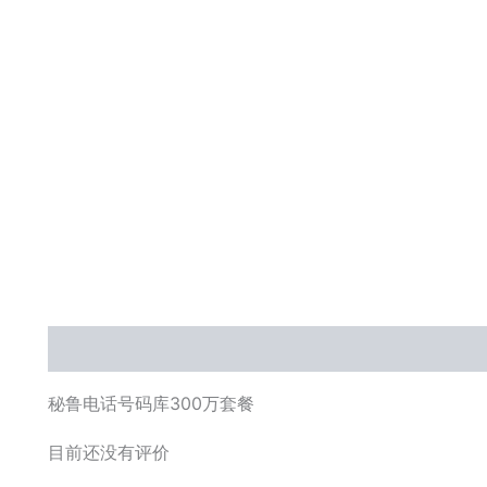
描述
用户评价 (0)
秘鲁电话号码库300万套餐
目前还没有评价