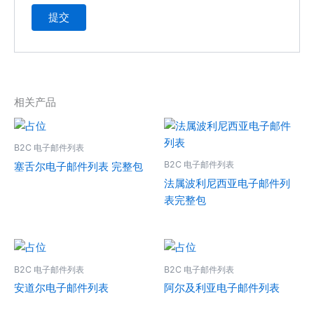
相关产品
B2C 电子邮件列表
B2C 电子邮件列表
塞舌尔电子邮件列表 完整包
法属波利尼西亚电子邮件列
表完整包
B2C 电子邮件列表
B2C 电子邮件列表
安道尔电子邮件列表
阿尔及利亚电子邮件列表