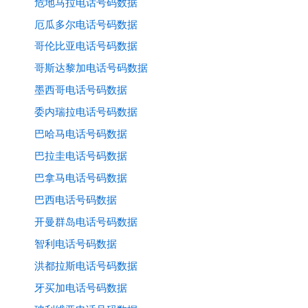
危地马拉电话号码数据
厄瓜多尔电话号码数据
哥伦比亚电话号码数据
哥斯达黎加电话号码数据
墨西哥电话号码数据
委内瑞拉电话号码数据
巴哈马电话号码数据
巴拉圭电话号码数据
巴拿马电话号码数据
巴西电话号码数据
开曼群岛电话号码数据
智利电话号码数据
洪都拉斯电话号码数据
牙买加电话号码数据