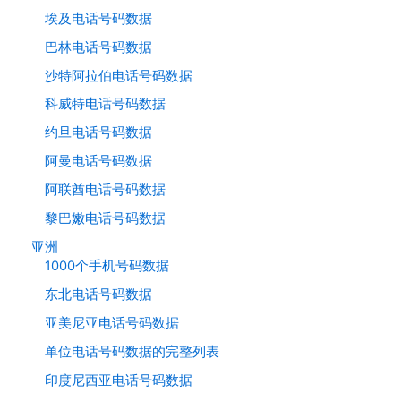
埃及电话号码数据
巴林电话号码数据
沙特阿拉伯电话号码数据
科威特电话号码数据
约旦电话号码数据
阿曼电话号码数据
阿联酋电话号码数据
黎巴嫩电话号码数据
亚洲
1000个手机号码数据
东北电话号码数据
亚美尼亚电话号码数据
单位电话号码数据的完整列表
印度尼西亚电话号码数据