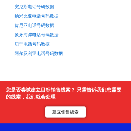
突尼斯电话号码数据
纳米比亚电话号码数据
肯尼亚电话号码数据
象牙海岸电话号码数据
贝宁电话号码数据
阿尔及利亚电话号码数据
您是否尝试建立目标销售线索？ 只需告诉我们您需要
的线索，我们就会处理
建立销售线索