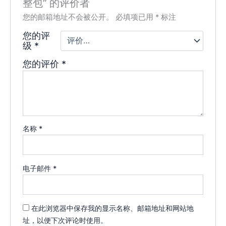
整包” 的评价者
您的邮箱地址不会被公开。
必填项已用
*
标注
您的评
级
*
您的评价
*
名称
*
电子邮件
*
在此浏览器中保存我的显示名称、邮箱地址和网站地
址，以便下次评论时使用。