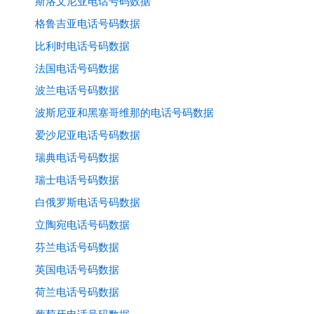
斯洛文尼亚电话号码数据
格鲁吉亚电话号码数据
比利时电话号码数据
法国电话号码数据
波兰电话号码数据
波斯尼亚和黑塞哥维那的电话号码数据
爱沙尼亚电话号码数据
瑞典电话号码数据
瑞士电话号码数据
白俄罗斯电话号码数据
立陶宛电话号码数据
芬兰电话号码数据
英国电话号码数据
荷兰电话号码数据