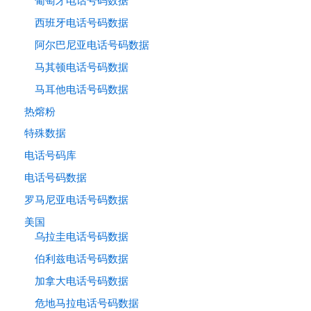
葡萄牙电话号码数据
西班牙电话号码数据
阿尔巴尼亚电话号码数据
马其顿电话号码数据
马耳他电话号码数据
热熔粉
特殊数据
电话号码库
电话号码数据
罗马尼亚电话号码数据
美国
乌拉圭电话号码数据
伯利兹电话号码数据
加拿大电话号码数据
危地马拉电话号码数据