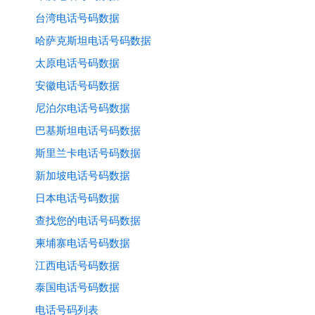
台湾电话号码数据
哈萨克斯坦电话号码数据
太原电话号码数据
安徽电话号码数据
尼泊尔电话号码数据
巴基斯坦电话号码数据
斯里兰卡电话号码数据
新加坡电话号码数据
日本电话号码数据
查找您的电话号码数据
柬埔寨电话号码数据
江西电话号码数据
泰国电话号码数据
电话号码列表