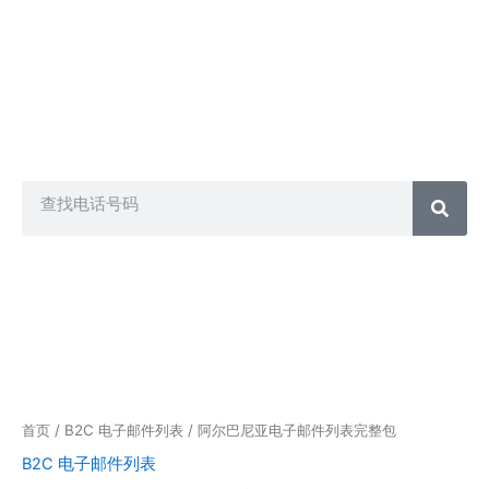
电话营销、短信营销、群发短信、电话推销和许多其他方式。
另一方面，我们的每个客户都会获得不同的数据库包，因此您
不必担心其他人拥有与您从我们这里获得的相同的联系人。因
此，您可以购买任何联系人列表并以您想要的方式推广您的业
务。
Search
阿
尔
巴
首页
/
B2C 电子邮件列表
/ 阿尔巴尼亚电子邮件列表完整包
尼
亚
B2C 电子邮件列表
电