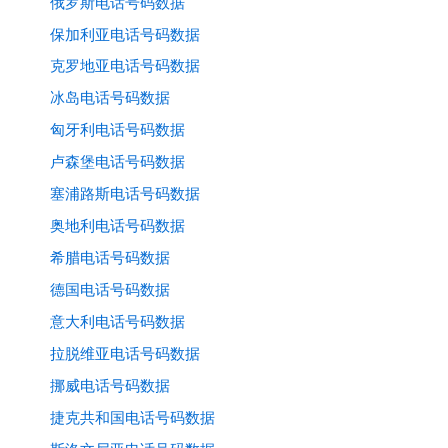
俄罗斯电话号码数据
保加利亚电话号码数据
克罗地亚电话号码数据
冰岛电话号码数据
匈牙利电话号码数据
卢森堡电话号码数据
塞浦路斯电话号码数据
奥地利电话号码数据
希腊电话号码数据
德国电话号码数据
意大利电话号码数据
拉脱维亚电话号码数据
挪威电话号码数据
捷克共和国电话号码数据