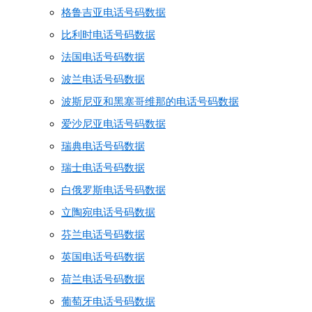
格鲁吉亚电话号码数据
比利时电话号码数据
法国电话号码数据
波兰电话号码数据
波斯尼亚和黑塞哥维那的电话号码数据
爱沙尼亚电话号码数据
瑞典电话号码数据
瑞士电话号码数据
白俄罗斯电话号码数据
立陶宛电话号码数据
芬兰电话号码数据
英国电话号码数据
荷兰电话号码数据
葡萄牙电话号码数据