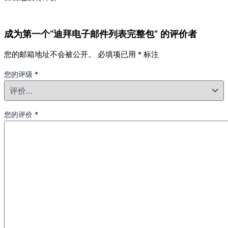
成为第一个“迪拜电子邮件列表完整包” 的评价者
您的邮箱地址不会被公开。
必填项已用
*
标注
您的评级
*
您的评价
*