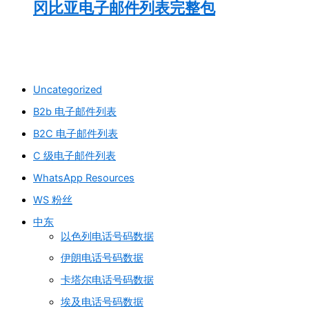
冈比亚电子邮件列表完整包
Uncategorized
B2b 电子邮件列表
B2C 电子邮件列表
C 级电子邮件列表
WhatsApp Resources
WS 粉丝
中东
以色列电话号码数据
伊朗电话号码数据
卡塔尔电话号码数据
埃及电话号码数据