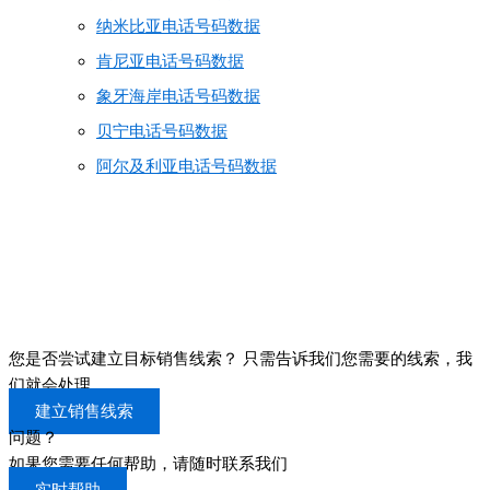
纳米比亚电话号码数据
肯尼亚电话号码数据
象牙海岸电话号码数据
贝宁电话号码数据
阿尔及利亚电话号码数据
您是否尝试建立目标销售线索？ 只需告诉我们您需要的线索，我
们就会处理
建立销售线索
问题？
如果您需要任何帮助，请随时联系我们