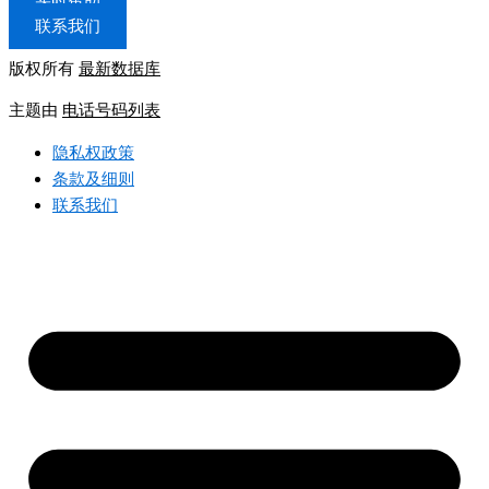
实时帮助
联系我们
版权所有
最新数据库
主题由
电话号码列表
隐私权政策
条款及细则
联系我们