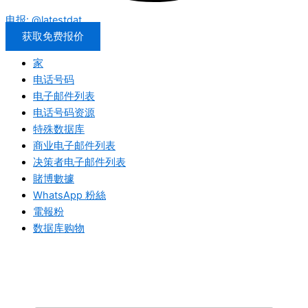
电报: @latestdat
获取免费报价
家
电话号码
电子邮件列表
电话号码资源
特殊数据库
商业电子邮件列表
决策者电子邮件列表
賭博數據
WhatsApp 粉絲
電報粉
数据库购物