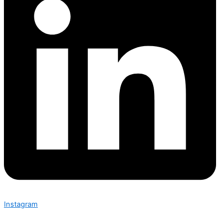
Instagram