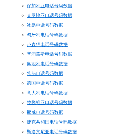
保加利亚电话号码数据
克罗地亚电话号码数据
冰岛电话号码数据
匈牙利电话号码数据
卢森堡电话号码数据
塞浦路斯电话号码数据
奥地利电话号码数据
希腊电话号码数据
德国电话号码数据
意大利电话号码数据
拉脱维亚电话号码数据
挪威电话号码数据
捷克共和国电话号码数据
斯洛文尼亚电话号码数据