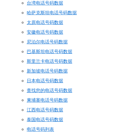
台湾电话号码数据
哈萨克斯坦电话号码数据
太原电话号码数据
安徽电话号码数据
尼泊尔电话号码数据
巴基斯坦电话号码数据
斯里兰卡电话号码数据
新加坡电话号码数据
日本电话号码数据
查找您的电话号码数据
柬埔寨电话号码数据
江西电话号码数据
泰国电话号码数据
电话号码列表