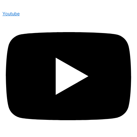
Youtube