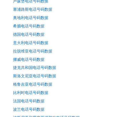
卢森堡电话号码数据
塞浦路斯电话号码数据
奥地利电话号码数据
希腊电话号码数据
德国电话号码数据
意大利电话号码数据
拉脱维亚电话号码数据
挪威电话号码数据
捷克共和国电话号码数据
斯洛文尼亚电话号码数据
格鲁吉亚电话号码数据
比利时电话号码数据
法国电话号码数据
波兰电话号码数据