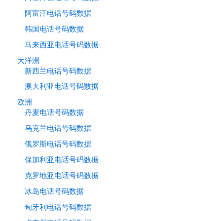
阿富汗电话号码数据
韩国电话号码数据
马来西亚电话号码数据
大洋洲
新西兰电话号码数据
澳大利亚电话号码数据
欧洲
丹麦电话号码数据
乌克兰电话号码数据
俄罗斯电话号码数据
保加利亚电话号码数据
克罗地亚电话号码数据
冰岛电话号码数据
匈牙利电话号码数据