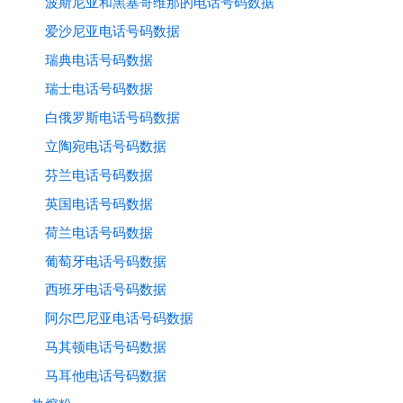
波斯尼亚和黑塞哥维那的电话号码数据
爱沙尼亚电话号码数据
瑞典电话号码数据
瑞士电话号码数据
白俄罗斯电话号码数据
立陶宛电话号码数据
芬兰电话号码数据
英国电话号码数据
荷兰电话号码数据
葡萄牙电话号码数据
西班牙电话号码数据
阿尔巴尼亚电话号码数据
马其顿电话号码数据
马耳他电话号码数据