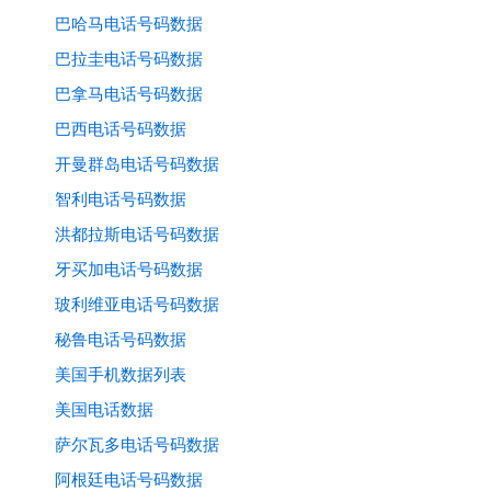
巴哈马电话号码数据
巴拉圭电话号码数据
巴拿马电话号码数据
巴西电话号码数据
开曼群岛电话号码数据
智利电话号码数据
洪都拉斯电话号码数据
牙买加电话号码数据
玻利维亚电话号码数据
秘鲁电话号码数据
美国手机数据列表
美国电话数据
萨尔瓦多电话号码数据
阿根廷电话号码数据