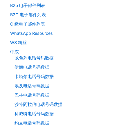
B2b 电子邮件列表
B2C 电子邮件列表
C 级电子邮件列表
WhatsApp Resources
WS 粉丝
中东
以色列电话号码数据
伊朗电话号码数据
卡塔尔电话号码数据
埃及电话号码数据
巴林电话号码数据
沙特阿拉伯电话号码数据
科威特电话号码数据
约旦电话号码数据