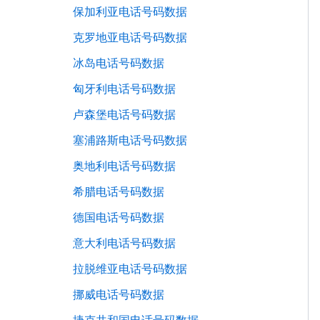
保加利亚电话号码数据
克罗地亚电话号码数据
冰岛电话号码数据
匈牙利电话号码数据
卢森堡电话号码数据
塞浦路斯电话号码数据
奥地利电话号码数据
希腊电话号码数据
德国电话号码数据
意大利电话号码数据
拉脱维亚电话号码数据
挪威电话号码数据