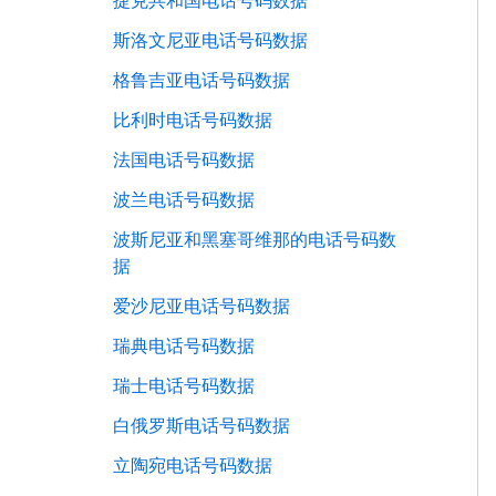
捷克共和国电话号码数据
斯洛文尼亚电话号码数据
格鲁吉亚电话号码数据
比利时电话号码数据
法国电话号码数据
波兰电话号码数据
波斯尼亚和黑塞哥维那的电话号码数
据
爱沙尼亚电话号码数据
瑞典电话号码数据
瑞士电话号码数据
白俄罗斯电话号码数据
立陶宛电话号码数据