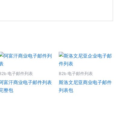
B2b 电子邮件列表
B2b 电子邮件列表
阿富汗商业电子邮件列表
斯洛文尼亚商业电子邮件
完整包
列表包