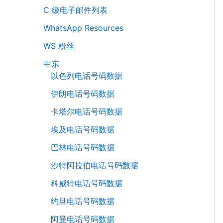
C 级电子邮件列表
WhatsApp Resources
WS 粉丝
中东
以色列电话号码数据
伊朗电话号码数据
卡塔尔电话号码数据
埃及电话号码数据
巴林电话号码数据
沙特阿拉伯电话号码数据
科威特电话号码数据
约旦电话号码数据
阿曼电话号码数据