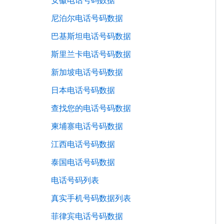
安徽电话号码数据
尼泊尔电话号码数据
巴基斯坦电话号码数据
斯里兰卡电话号码数据
新加坡电话号码数据
日本电话号码数据
查找您的电话号码数据
柬埔寨电话号码数据
江西电话号码数据
泰国电话号码数据
电话号码列表
真实手机号码数据列表
菲律宾电话号码数据