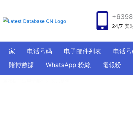
跳
至
+6398
内
24/7 
容
家
电话号码
电子邮件列表
电话号
賭博數據
WhatsApp 粉絲
電報粉
吉布提商业电子邮件列表完整包
最新数据库为您提供了全球 50 亿个手机号码的列表。您可以
获取来自各个领域的大量数据。更不用说，这些数据和信息已
有权出售联系人。此外，我们所有的服务都经过人眼和计算机
样，我们所有的服务都符合 GDPR 标准，因此您可以为您的
务。更不用说您可以从这个网站获得定制的联系人电话列表。
本，您将获得所需的准确数据。此外，最新数据库是顶级数据