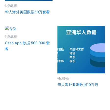
特殊数据
华人海外英国数据50万套餐
特殊数据
Cash App 数据 500,000 套
餐
特殊数据
华人海外亚洲数据10万包