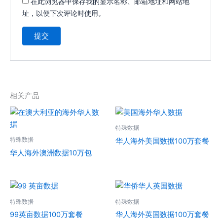
在此浏览器中保存我的显示名称、邮箱地址和网站地
址，以便下次评论时使用。
相关产品
特殊数据
特殊数据
华人海外美国数据100万套餐
华人海外澳洲数据10万包
特殊数据
特殊数据
99英亩数据100万套餐
华人海外英国数据100万套餐