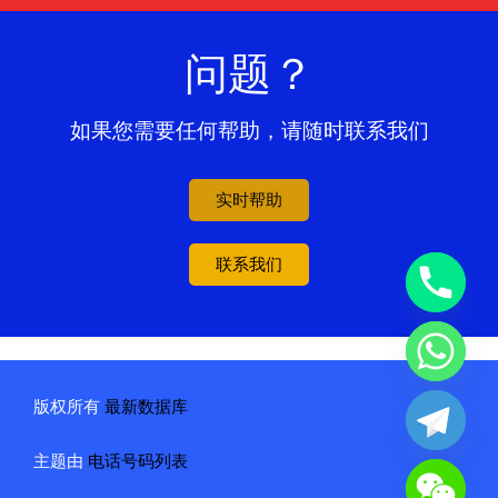
问题？
如果您需要任何帮助，请随时联系我们
实时帮助
联系我们
版权所有
最新数据库
主题由
电话号码列表