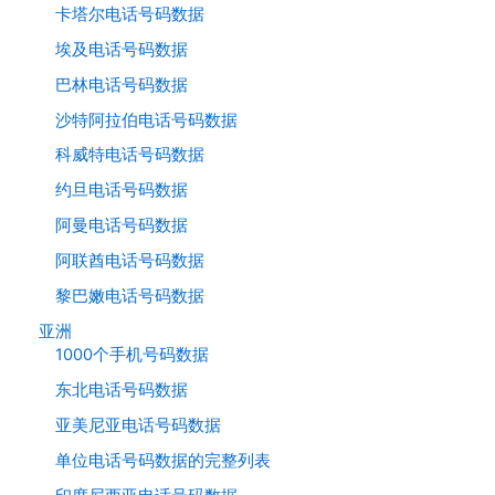
卡塔尔电话号码数据
埃及电话号码数据
巴林电话号码数据
沙特阿拉伯电话号码数据
科威特电话号码数据
约旦电话号码数据
阿曼电话号码数据
阿联酋电话号码数据
黎巴嫩电话号码数据
亚洲
1000个手机号码数据
东北电话号码数据
亚美尼亚电话号码数据
单位电话号码数据的完整列表