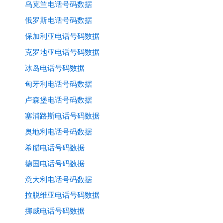
乌克兰电话号码数据
俄罗斯电话号码数据
保加利亚电话号码数据
克罗地亚电话号码数据
冰岛电话号码数据
匈牙利电话号码数据
卢森堡电话号码数据
塞浦路斯电话号码数据
奥地利电话号码数据
希腊电话号码数据
德国电话号码数据
意大利电话号码数据
拉脱维亚电话号码数据
挪威电话号码数据