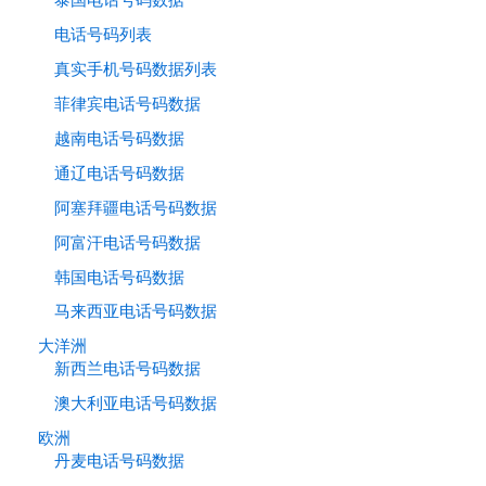
泰国电话号码数据
电话号码列表
真实手机号码数据列表
菲律宾电话号码数据
越南电话号码数据
通辽电话号码数据
阿塞拜疆电话号码数据
阿富汗电话号码数据
韩国电话号码数据
马来西亚电话号码数据
大洋洲
新西兰电话号码数据
澳大利亚电话号码数据
欧洲
丹麦电话号码数据