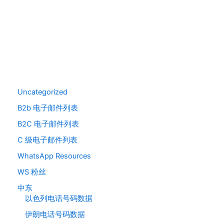
Uncategorized
B2b 电子邮件列表
B2C 电子邮件列表
C 级电子邮件列表
WhatsApp Resources
WS 粉丝
中东
以色列电话号码数据
伊朗电话号码数据