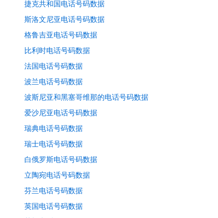
捷克共和国电话号码数据
斯洛文尼亚电话号码数据
格鲁吉亚电话号码数据
比利时电话号码数据
法国电话号码数据
波兰电话号码数据
波斯尼亚和黑塞哥维那的电话号码数据
爱沙尼亚电话号码数据
瑞典电话号码数据
瑞士电话号码数据
白俄罗斯电话号码数据
立陶宛电话号码数据
芬兰电话号码数据
英国电话号码数据