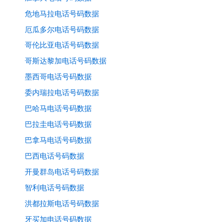
危地马拉电话号码数据
厄瓜多尔电话号码数据
哥伦比亚电话号码数据
哥斯达黎加电话号码数据
墨西哥电话号码数据
委内瑞拉电话号码数据
巴哈马电话号码数据
巴拉圭电话号码数据
巴拿马电话号码数据
巴西电话号码数据
开曼群岛电话号码数据
智利电话号码数据
洪都拉斯电话号码数据
牙买加电话号码数据