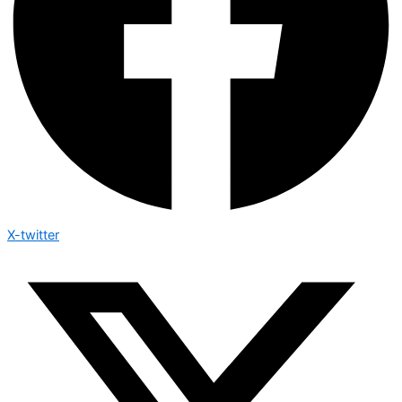
X-twitter