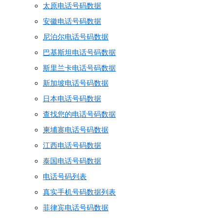
太原电话号码数据
安徽电话号码数据
尼泊尔电话号码数据
巴基斯坦电话号码数据
斯里兰卡电话号码数据
新加坡电话号码数据
日本电话号码数据
查找您的电话号码数据
柬埔寨电话号码数据
江西电话号码数据
泰国电话号码数据
电话号码列表
真实手机号码数据列表
菲律宾电话号码数据