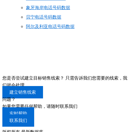
象牙海岸电话号码数据
贝宁电话号码数据
阿尔及利亚电话号码数据
您是否尝试建立目标销售线索？ 只需告诉我们您需要的线索，我
们就会处理
建立销售线索
问题？
如果您需要任何帮助，请随时联系我们
实时帮助
联系我们
版权所有
最新数据库