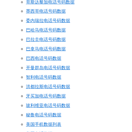
哥斯达黎加电话号码数据
墨西哥电话号码数据
委内瑞拉电话号码数据
巴哈马电话号码数据
巴拉圭电话号码数据
巴拿马电话号码数据
巴西电话号码数据
开曼群岛电话号码数据
智利电话号码数据
洪都拉斯电话号码数据
牙买加电话号码数据
玻利维亚电话号码数据
秘鲁电话号码数据
美国手机数据列表