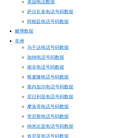
美国电话数据
萨尔瓦多电话号码数据
阿根廷电话号码数据
赌博数据
非洲
乌干达电话号码数据
加纳电话号码数据
南非电话号码数据
喀麦隆电话号码数据
塞内加尔电话号码数据
尼日利亚电话号码数据
摩洛哥电话号码数据
突尼斯电话号码数据
纳米比亚电话号码数据
肯尼亚电话号码数据