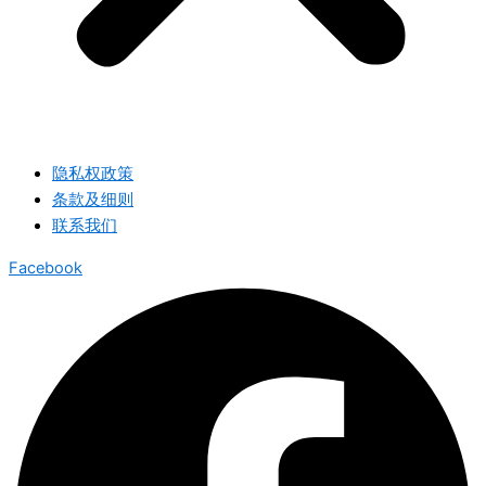
隐私权政策
条款及细则
联系我们
Facebook