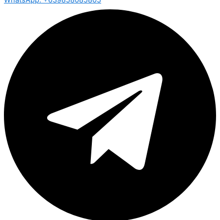
WhatsApp: +639858085805