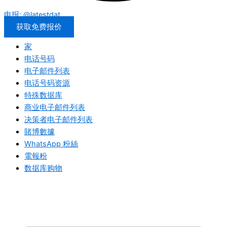
电报: @latestdat
获取免费报价
家
电话号码
电子邮件列表
电话号码资源
特殊数据库
商业电子邮件列表
决策者电子邮件列表
賭博數據
WhatsApp 粉絲
電報粉
数据库购物