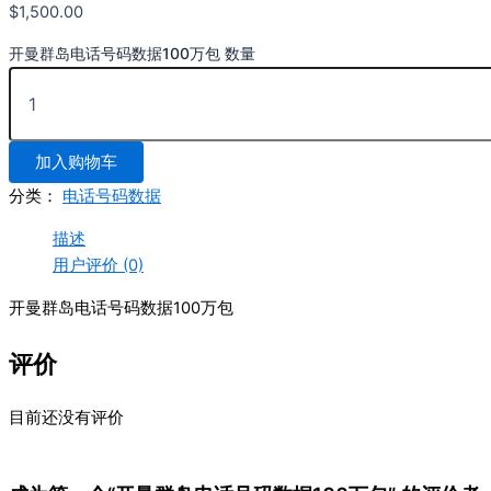
$
1,500.00
开曼群岛电话号码数据100万包 数量
加入购物车
分类：
电话号码数据
描述
用户评价 (0)
开曼群岛电话号码数据100万包
评价
目前还没有评价