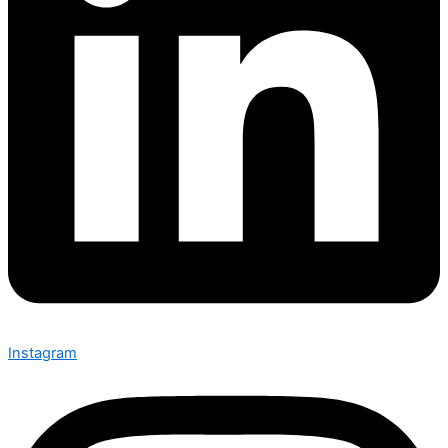
Instagram