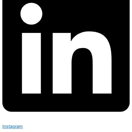
Instagram