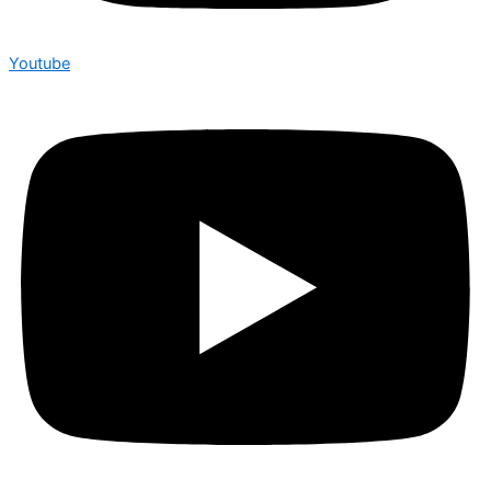
Youtube