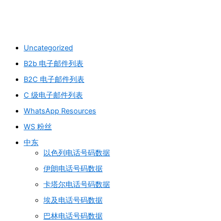
Uncategorized
B2b 电子邮件列表
B2C 电子邮件列表
C 级电子邮件列表
WhatsApp Resources
WS 粉丝
中东
以色列电话号码数据
伊朗电话号码数据
卡塔尔电话号码数据
埃及电话号码数据
巴林电话号码数据