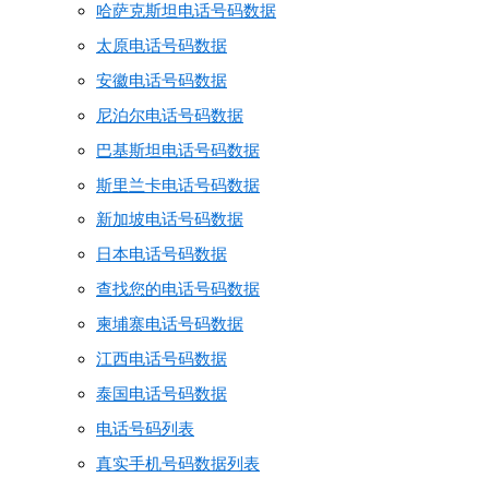
哈萨克斯坦电话号码数据
太原电话号码数据
安徽电话号码数据
尼泊尔电话号码数据
巴基斯坦电话号码数据
斯里兰卡电话号码数据
新加坡电话号码数据
日本电话号码数据
查找您的电话号码数据
柬埔寨电话号码数据
江西电话号码数据
泰国电话号码数据
电话号码列表
真实手机号码数据列表