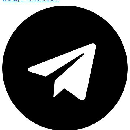
WhatsApp: +639858085805