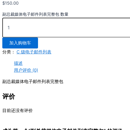
$
150.00
副总裁媒体电子邮件列表完整包 数量
加入购物车
分类：
C 级电子邮件列表
描述
用户评价 (0)
副总裁媒体电子邮件列表完整包
评价
目前还没有评价