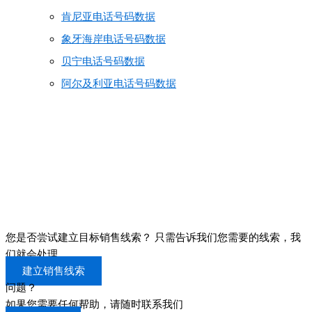
肯尼亚电话号码数据
象牙海岸电话号码数据
贝宁电话号码数据
阿尔及利亚电话号码数据
您是否尝试建立目标销售线索？ 只需告诉我们您需要的线索，我
们就会处理
建立销售线索
问题？
如果您需要任何帮助，请随时联系我们