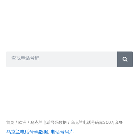
电话营销、短信营销、群发短信、电话推销和许多其他方式。
另一方面，我们的每个客户都会获得不同的数据库包，因此您
不必担心其他人拥有与您从我们这里获得的相同的联系人。因
此，您可以购买任何联系人列表并以您想要的方式推广您的业
务。
Search
乌
克
兰
首页
/
欧洲
/
乌克兰电话号码数据
/ 乌克兰电话号码库300万套餐
电
话
乌克兰电话号码数据
,
电话号码库
号