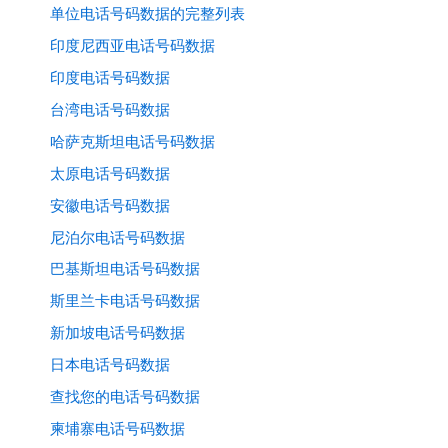
单位电话号码数据的完整列表
印度尼西亚电话号码数据
印度电话号码数据
台湾电话号码数据
哈萨克斯坦电话号码数据
太原电话号码数据
安徽电话号码数据
尼泊尔电话号码数据
巴基斯坦电话号码数据
斯里兰卡电话号码数据
新加坡电话号码数据
日本电话号码数据
查找您的电话号码数据
柬埔寨电话号码数据