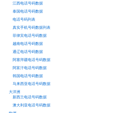
江西电话号码数据
泰国电话号码数据
电话号码列表
真实手机号码数据列表
菲律宾电话号码数据
越南电话号码数据
通辽电话号码数据
阿塞拜疆电话号码数据
阿富汗电话号码数据
韩国电话号码数据
马来西亚电话号码数据
大洋洲
新西兰电话号码数据
澳大利亚电话号码数据