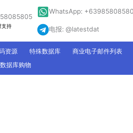
WhatsApp: +6398580858
58085805
实时支持
电报: @latestdat
码资源
特殊数据库
商业电子邮件列表
数据库购物
在我们的网站上
经过验证，我们
的双重验证。同
企业选择最好的服
这将降低您的成
库服务提供商之