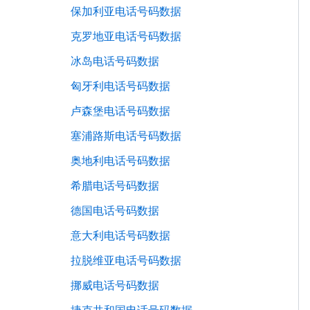
保加利亚电话号码数据
克罗地亚电话号码数据
冰岛电话号码数据
匈牙利电话号码数据
卢森堡电话号码数据
塞浦路斯电话号码数据
奥地利电话号码数据
希腊电话号码数据
德国电话号码数据
意大利电话号码数据
拉脱维亚电话号码数据
挪威电话号码数据