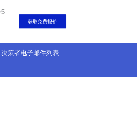
05
获取免费报价
决策者电子邮件列表