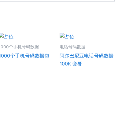
1000个手机号码数据
电话号码数据
1000个手机号码数据包
阿尔巴尼亚电话号码数据
100K 套餐