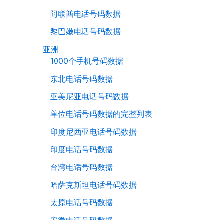
阿联酋电话号码数据
黎巴嫩电话号码数据
亚洲
1000个手机号码数据
东北电话号码数据
亚美尼亚电话号码数据
单位电话号码数据的完整列表
印度尼西亚电话号码数据
印度电话号码数据
台湾电话号码数据
哈萨克斯坦电话号码数据
太原电话号码数据