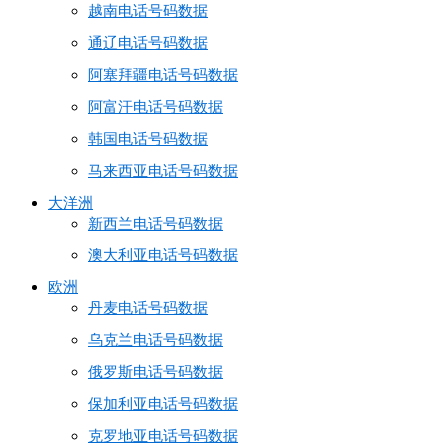
越南电话号码数据
通辽电话号码数据
阿塞拜疆电话号码数据
阿富汗电话号码数据
韩国电话号码数据
马来西亚电话号码数据
大洋洲
新西兰电话号码数据
澳大利亚电话号码数据
欧洲
丹麦电话号码数据
乌克兰电话号码数据
俄罗斯电话号码数据
保加利亚电话号码数据
克罗地亚电话号码数据