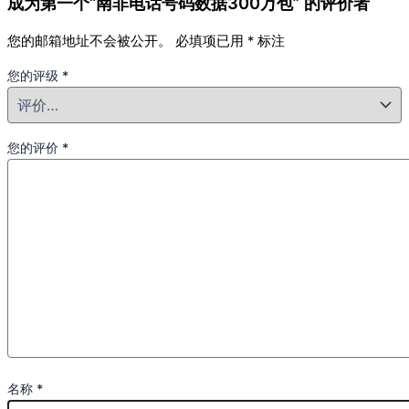
成为第一个“南非电话号码数据300万包” 的评价者
您的邮箱地址不会被公开。
必填项已用
*
标注
您的评级
*
您的评价
*
名称
*