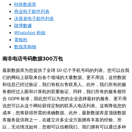
特殊数据库
商业电子邮件列表
决策者电子邮件列表
賭博數據
WhatsApp 粉絲
電報粉
数据库购物
南非电话号码数据300万包
最新数据库为您提供了全球 50 亿个手机号码的列表。您可以在我
们的网站上获取来自各个领域的大量数据。更不用说，这些数据
和信息已经过验证，我们有权出售联系人。此外，我们所有的服
务都经过人眼和计算机的双重验证。同样，我们所有的服务都符
合 GDPR 标准，因此您可以为您的企业选择最好的服务。更不用
说您可以从这个网站获得定制的联系人电话列表。这将降低您的
成本，您将获得所需的准确数据。此外，最新数据库是顶级数据
库服务提供商之一，在建立许多企业方面拥有丰富的经验。所
以，无论情况如何，您都可以信赖我们。我们拥有可以通过多种