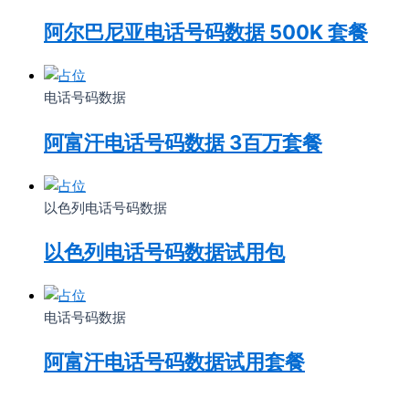
阿尔巴尼亚电话号码数据 500K 套餐
电话号码数据
阿富汗电话号码数据 3百万套餐
以色列电话号码数据
以色列电话号码数据试用包
电话号码数据
阿富汗电话号码数据试用套餐