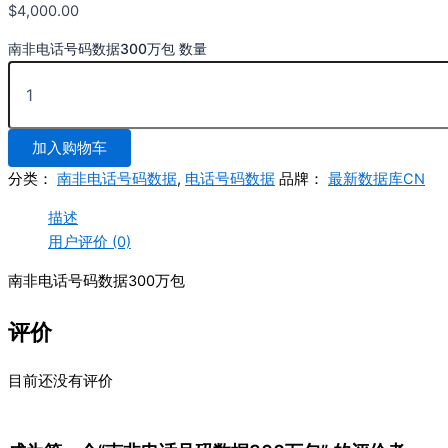
$
4,000.00
南非电话号码数据300万包 数量
加入购物车
分类：
南非电话号码数据
,
电话号码数据
品牌：
最新数据库CN
描述
用户评价 (0)
南非电话号码数据300万包
评价
目前还没有评价