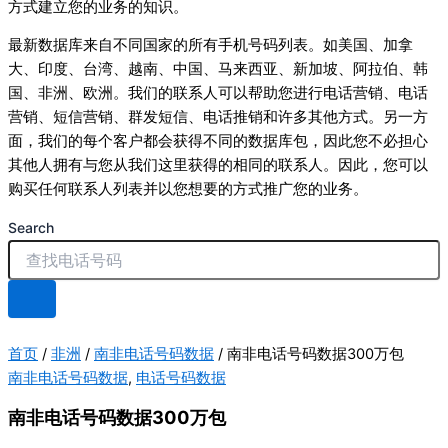
方式建立您的业务的知识。
最新数据库来自不同国家的所有手机号码列表。如美国、加拿
大、印度、台湾、越南、中国、马来西亚、新加坡、阿拉伯、韩
国、非洲、欧洲。我们的联系人可以帮助您进行电话营销、电话
营销、短信营销、群发短信、电话推销和许多其他方式。另一方
面，我们的每个客户都会获得不同的数据库包，因此您不必担心
其他人拥有与您从我们这里获得的相同的联系人。因此，您可以
购买任何联系人列表并以您想要的方式推广您的业务。
Search
首页
/
非洲
/
南非电话号码数据
/ 南非电话号码数据300万包
南非电话号码数据
,
电话号码数据
南非电话号码数据300万包