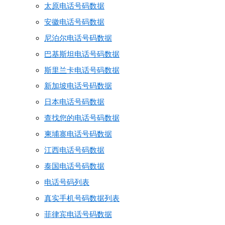
太原电话号码数据
安徽电话号码数据
尼泊尔电话号码数据
巴基斯坦电话号码数据
斯里兰卡电话号码数据
新加坡电话号码数据
日本电话号码数据
查找您的电话号码数据
柬埔寨电话号码数据
江西电话号码数据
泰国电话号码数据
电话号码列表
真实手机号码数据列表
菲律宾电话号码数据