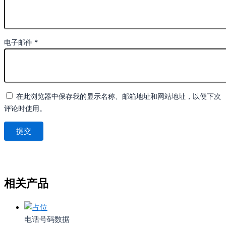
电子邮件
*
在此浏览器中保存我的显示名称、邮箱地址和网站地址，以便下次
评论时使用。
相关产品
电话号码数据