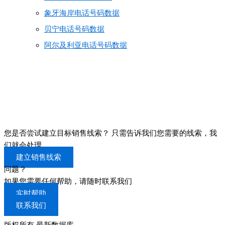
象牙海岸电话号码数据
贝宁电话号码数据
阿尔及利亚电话号码数据
您是否尝试建立目标销售线索？ 只需告诉我们您需要的线索，我
们就会处理
建立销售线索
问题？
如果您需要任何帮助，请随时联系我们
实时帮助
联系我们
版权所有
最新数据库