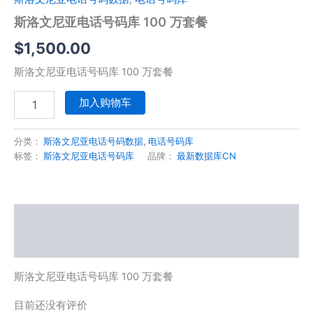
话
斯洛文尼亚电话号码库 100 万套餐
号
码
$
1,500.00
库
100
斯洛文尼亚电话号码库 100 万套餐
万
套
加入购物车
餐
数
量
分类：
斯洛文尼亚电话号码数据
,
电话号码库
标签：
斯洛文尼亚电话号码库
品牌：
最新数据库CN
描述
用户评价 (0)
斯洛文尼亚电话号码库 100 万套餐
目前还没有评价