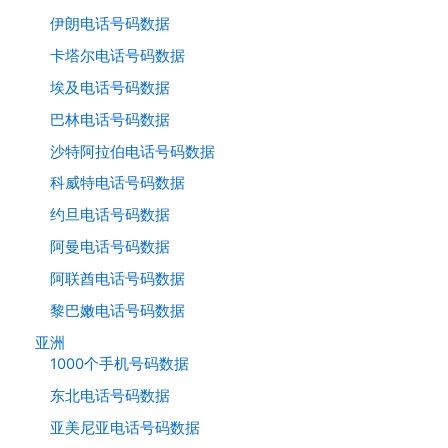
伊朗电话号码数据
卡塔尔电话号码数据
埃及电话号码数据
巴林电话号码数据
沙特阿拉伯电话号码数据
科威特电话号码数据
约旦电话号码数据
阿曼电话号码数据
阿联酋电话号码数据
黎巴嫩电话号码数据
亚洲
1000个手机号码数据
东北电话号码数据
亚美尼亚电话号码数据