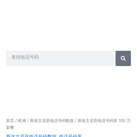
电话营销、短信营销、群发短信、电话推销和许多其他方式。
另一方面，我们的每个客户都会获得不同的数据库包，因此您
不必担心其他人拥有与您从我们这里获得的相同的联系人。因
此，您可以购买任何联系人列表并以您想要的方式推广您的业
务。
Search
斯
洛
文
首页
/
欧洲
/
斯洛文尼亚电话号码数据
/ 斯洛文尼亚电话号码库 100 万
尼
套餐
亚
电
斯洛文尼亚电话号码数据
,
电话号码库