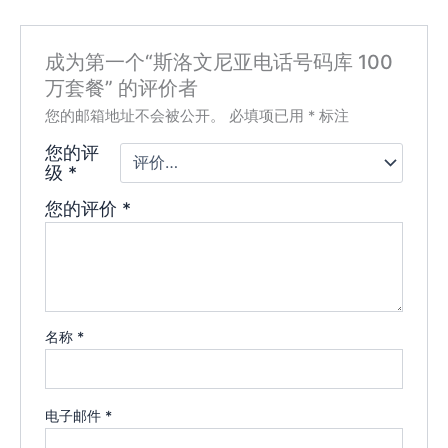
成为第一个“斯洛文尼亚电话号码库 100
万套餐” 的评价者
您的邮箱地址不会被公开。
必填项已用
*
标注
您的评
级
*
您的评价
*
名称
*
电子邮件
*