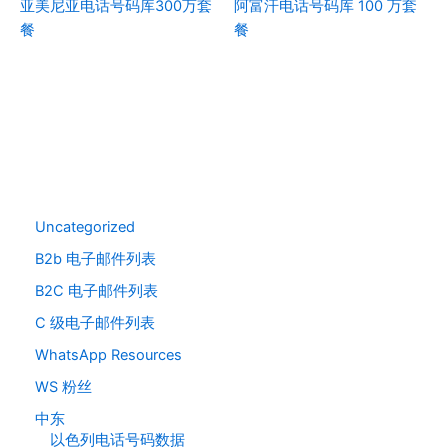
亚美尼亚电话号码库300万套
阿富汗电话号码库 100 万套
餐
餐
Uncategorized
B2b 电子邮件列表
B2C 电子邮件列表
C 级电子邮件列表
WhatsApp Resources
WS 粉丝
中东
以色列电话号码数据