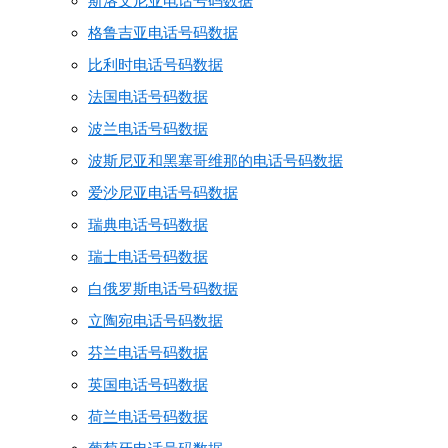
斯洛文尼亚电话号码数据
格鲁吉亚电话号码数据
比利时电话号码数据
法国电话号码数据
波兰电话号码数据
波斯尼亚和黑塞哥维那的电话号码数据
爱沙尼亚电话号码数据
瑞典电话号码数据
瑞士电话号码数据
白俄罗斯电话号码数据
立陶宛电话号码数据
芬兰电话号码数据
英国电话号码数据
荷兰电话号码数据