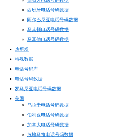
葡萄牙电话号码数据
西班牙电话号码数据
阿尔巴尼亚电话号码数据
马其顿电话号码数据
马耳他电话号码数据
热熔粉
特殊数据
电话号码库
电话号码数据
罗马尼亚电话号码数据
美国
乌拉圭电话号码数据
伯利兹电话号码数据
加拿大电话号码数据
危地马拉电话号码数据