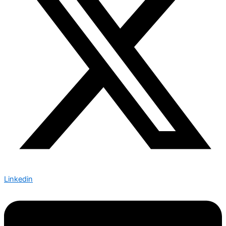
Linkedin