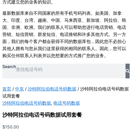
方式建立您的业务的知识。
最新数据库来自不同国家的所有手机号码列表。如美国、加拿
大、印度、台湾、越南、中国、马来西亚、新加坡、阿拉伯、韩
国、非洲、欧洲。我们的联系人可以帮助您进行电话营销、电话
营销、短信营销、群发短信、电话推销和许多其他方式。另一方
面，我们的每个客户都会获得不同的数据库包，因此您不必担心
其他人拥有与您从我们这里获得的相同的联系人。因此，您可以
购买任何联系人列表并以您想要的方式推广您的业务。
Search
首页
/
中东
/
沙特阿拉伯电话号码数据
/ 沙特阿拉伯电话号码数据
试用套餐
沙特阿拉伯电话号码数据
,
电话号码数据
沙特阿拉伯电话号码数据试用套餐
$
150.00