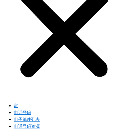
家
电话号码
电子邮件列表
电话号码资源