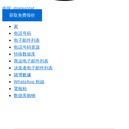
电报: @latestdat
获取免费报价
家
电话号码
电子邮件列表
电话号码资源
特殊数据库
商业电子邮件列表
决策者电子邮件列表
賭博數據
WhatsApp 粉絲
電報粉
数据库购物