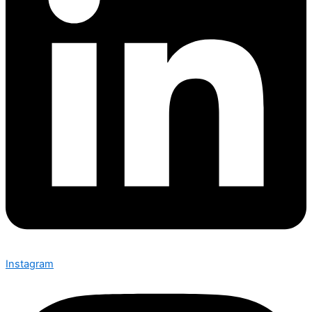
Instagram