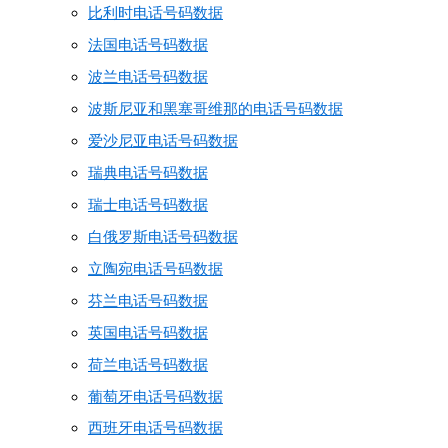
比利时电话号码数据
法国电话号码数据
波兰电话号码数据
波斯尼亚和黑塞哥维那的电话号码数据
爱沙尼亚电话号码数据
瑞典电话号码数据
瑞士电话号码数据
白俄罗斯电话号码数据
立陶宛电话号码数据
芬兰电话号码数据
英国电话号码数据
荷兰电话号码数据
葡萄牙电话号码数据
西班牙电话号码数据