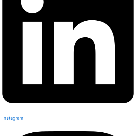
Instagram