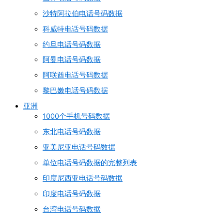
沙特阿拉伯电话号码数据
科威特电话号码数据
约旦电话号码数据
阿曼电话号码数据
阿联酋电话号码数据
黎巴嫩电话号码数据
亚洲
1000个手机号码数据
东北电话号码数据
亚美尼亚电话号码数据
单位电话号码数据的完整列表
印度尼西亚电话号码数据
印度电话号码数据
台湾电话号码数据