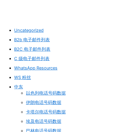
Uncategorized
B2b 电子邮件列表
B2C 电子邮件列表
C 级电子邮件列表
WhatsApp Resources
WS 粉丝
中东
以色列电话号码数据
伊朗电话号码数据
卡塔尔电话号码数据
埃及电话号码数据
巴林电话号码数据