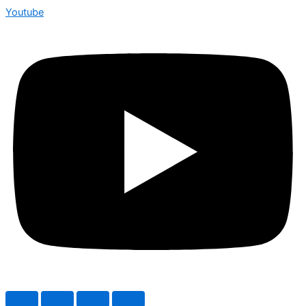
Youtube