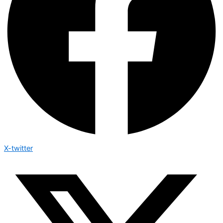
X-twitter