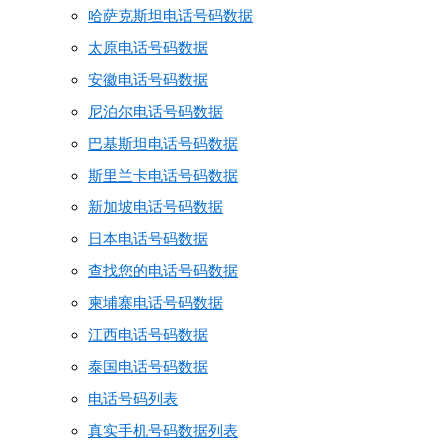
哈萨克斯坦电话号码数据
太原电话号码数据
安徽电话号码数据
尼泊尔电话号码数据
巴基斯坦电话号码数据
斯里兰卡电话号码数据
新加坡电话号码数据
日本电话号码数据
查找您的电话号码数据
柬埔寨电话号码数据
江西电话号码数据
泰国电话号码数据
电话号码列表
真实手机号码数据列表