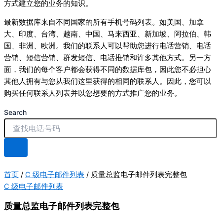
方式建立您的业务的知识。
最新数据库来自不同国家的所有手机号码列表。如美国、加拿
大、印度、台湾、越南、中国、马来西亚、新加坡、阿拉伯、韩
国、非洲、欧洲。我们的联系人可以帮助您进行电话营销、电话
营销、短信营销、群发短信、电话推销和许多其他方式。另一方
面，我们的每个客户都会获得不同的数据库包，因此您不必担心
其他人拥有与您从我们这里获得的相同的联系人。因此，您可以
购买任何联系人列表并以您想要的方式推广您的业务。
Search
首页
/
C 级电子邮件列表
/ 质量总监电子邮件列表完整包
C 级电子邮件列表
质量总监电子邮件列表完整包