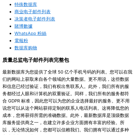
特殊数据库
商业电子邮件列表
决策者电子邮件列表
賭博數據
WhatsApp 粉絲
電報粉
数据库购物
质量总监电子邮件列表完整包
最新数据库为您提供了全球 50 亿个手机号码的列表。您可以在我
们的网站上获取来自各个领域的大量数据。更不用说，这些数据
和信息已经过验证，我们有权出售联系人。此外，我们所有的服
务都经过人眼和计算机的双重验证。同样，我们所有的服务都符
合 GDPR 标准，因此您可以为您的企业选择最好的服务。更不用
说您可以从这个网站获得定制的联系人电话列表。这将降低您的
成本，您将获得所需的准确数据。此外，最新数据库是顶级数据
库服务提供商之一，在建立许多企业方面拥有丰富的经验。所
以，无论情况如何，您都可以信赖我们。我们拥有可以通过多种