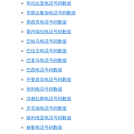
哥伦比亚电话号码数据
哥斯达黎加电话号码数据
墨西哥电话号码数据
委内瑞拉电话号码数据
巴哈马电话号码数据
巴拉圭电话号码数据
巴拿马电话号码数据
巴西电话号码数据
开曼群岛电话号码数据
智利电话号码数据
洪都拉斯电话号码数据
牙买加电话号码数据
玻利维亚电话号码数据
秘鲁电话号码数据