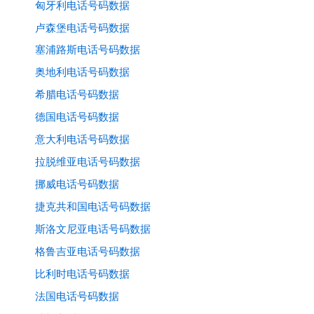
匈牙利电话号码数据
卢森堡电话号码数据
塞浦路斯电话号码数据
奥地利电话号码数据
希腊电话号码数据
德国电话号码数据
意大利电话号码数据
拉脱维亚电话号码数据
挪威电话号码数据
捷克共和国电话号码数据
斯洛文尼亚电话号码数据
格鲁吉亚电话号码数据
比利时电话号码数据
法国电话号码数据