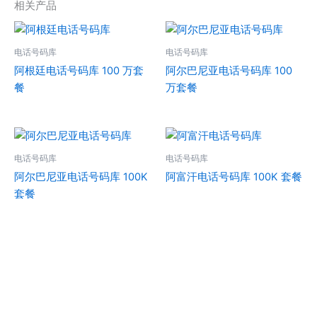
相关产品
电话号码库
电话号码库
阿根廷电话号码库 100 万套
阿尔巴尼亚电话号码库 100
餐
万套餐
电话号码库
电话号码库
阿尔巴尼亚电话号码库 100K
阿富汗电话号码库 100K 套餐
套餐