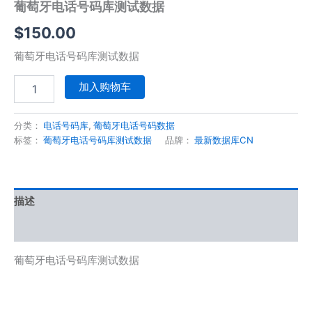
葡萄牙电话号码库测试数据
码
库
$
150.00
测
试
葡萄牙电话号码库测试数据
数
据
加入购物车
数
量
分类：
电话号码库
,
葡萄牙电话号码数据
标签：
葡萄牙电话号码库测试数据
品牌：
最新数据库CN
描述
用户评价 (0)
葡萄牙电话号码库测试数据