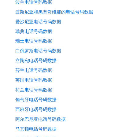
波兰电话号码数据
波斯尼亚和黑塞哥维那的电话号码数据
爱沙尼亚电话号码数据
瑞典电话号码数据
瑞士电话号码数据
白俄罗斯电话号码数据
立陶宛电话号码数据
芬兰电话号码数据
英国电话号码数据
荷兰电话号码数据
葡萄牙电话号码数据
西班牙电话号码数据
阿尔巴尼亚电话号码数据
马其顿电话号码数据