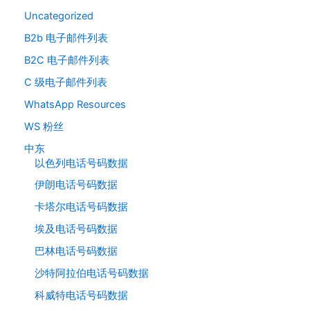
Uncategorized
B2b 电子邮件列表
B2C 电子邮件列表
C 级电子邮件列表
WhatsApp Resources
WS 粉丝
中东
以色列电话号码数据
伊朗电话号码数据
卡塔尔电话号码数据
埃及电话号码数据
巴林电话号码数据
沙特阿拉伯电话号码数据
科威特电话号码数据