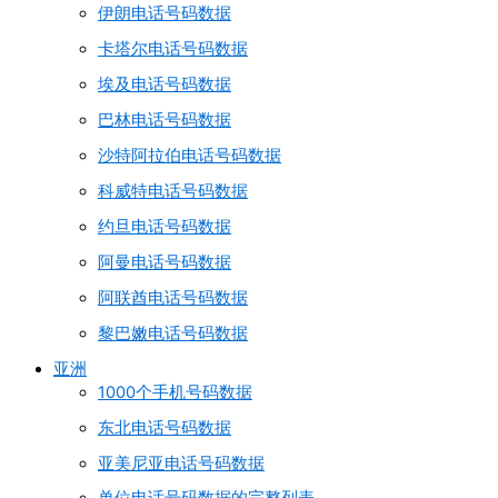
伊朗电话号码数据
卡塔尔电话号码数据
埃及电话号码数据
巴林电话号码数据
沙特阿拉伯电话号码数据
科威特电话号码数据
约旦电话号码数据
阿曼电话号码数据
阿联酋电话号码数据
黎巴嫩电话号码数据
亚洲
1000个手机号码数据
东北电话号码数据
亚美尼亚电话号码数据