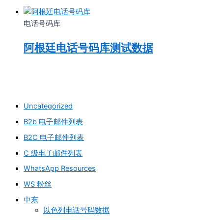
电话号码库
阿根廷电话号码库测试数据
Uncategorized
B2b 电子邮件列表
B2C 电子邮件列表
C 级电子邮件列表
WhatsApp Resources
WS 粉丝
中东
以色列电话号码数据