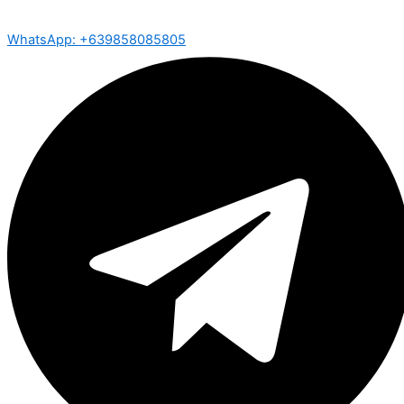
WhatsApp: +639858085805