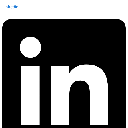
Linkedin