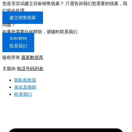
您是否尝试建立目标销售线索？ 只需告诉我们您需要的线索，我
们就会处理
建立销售线索
问题？
如果您需要任何帮助，请随时联系我们
实时帮助
联系我们
版权所有
最新数据库
主题由
电话号码列表
隐私权政策
条款及细则
联系我们