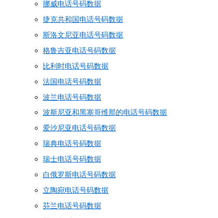
挪威电话号码数据
捷克共和国电话号码数据
斯洛文尼亚电话号码数据
格鲁吉亚电话号码数据
比利时电话号码数据
法国电话号码数据
波兰电话号码数据
波斯尼亚和黑塞哥维那的电话号码数据
爱沙尼亚电话号码数据
瑞典电话号码数据
瑞士电话号码数据
白俄罗斯电话号码数据
立陶宛电话号码数据
芬兰电话号码数据