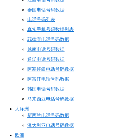
泰国电话号码数据
电话号码列表
真实手机号码数据列表
菲律宾电话号码数据
越南电话号码数据
通辽电话号码数据
阿塞拜疆电话号码数据
阿富汗电话号码数据
韩国电话号码数据
马来西亚电话号码数据
大洋洲
新西兰电话号码数据
澳大利亚电话号码数据
欧洲