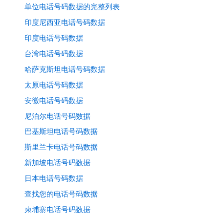
单位电话号码数据的完整列表
印度尼西亚电话号码数据
印度电话号码数据
台湾电话号码数据
哈萨克斯坦电话号码数据
太原电话号码数据
安徽电话号码数据
尼泊尔电话号码数据
巴基斯坦电话号码数据
斯里兰卡电话号码数据
新加坡电话号码数据
日本电话号码数据
查找您的电话号码数据
柬埔寨电话号码数据