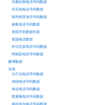
洪都拉斯电话号码数据
牙买加电话号码数据
玻利维亚电话号码数据
秘鲁电话号码数据
美国手机数据列表
美国电话数据
萨尔瓦多电话号码数据
阿根廷电话号码数据
赌博数据
非洲
乌干达电话号码数据
加纳电话号码数据
南非电话号码数据
喀麦隆电话号码数据
塞内加尔电话号码数据