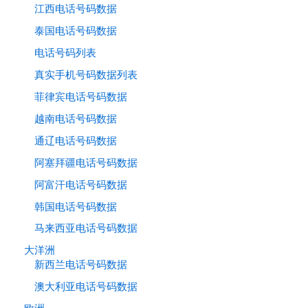
江西电话号码数据
泰国电话号码数据
电话号码列表
真实手机号码数据列表
菲律宾电话号码数据
越南电话号码数据
通辽电话号码数据
阿塞拜疆电话号码数据
阿富汗电话号码数据
韩国电话号码数据
马来西亚电话号码数据
大洋洲
新西兰电话号码数据
澳大利亚电话号码数据