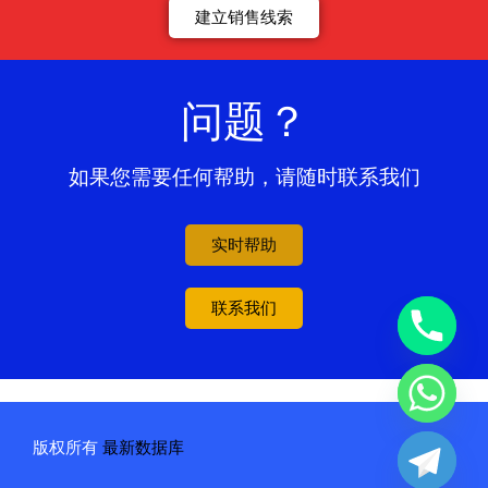
建立销售线索
问题？
如果您需要任何帮助，请随时联系我们
实时帮助
联系我们
版权所有
最新数据库