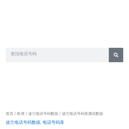
电话营销、短信营销、群发短信、电话推销和许多其他方式。
另一方面，我们的每个客户都会获得不同的数据库包，因此您
不必担心其他人拥有与您从我们这里获得的相同的联系人。因
此，您可以购买任何联系人列表并以您想要的方式推广您的业
务。
Search
波
兰
电
首页
/
欧洲
/
波兰电话号码数据
/ 波兰电话号码库测试数据
话
号
波兰电话号码数据
,
电话号码库
码