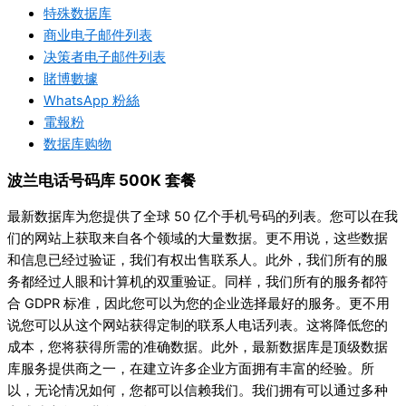
特殊数据库
商业电子邮件列表
决策者电子邮件列表
賭博數據
WhatsApp 粉絲
電報粉
数据库购物
波兰电话号码库 500K 套餐
最新数据库为您提供了全球 50 亿个手机号码的列表。您可以在我
们的网站上获取来自各个领域的大量数据。更不用说，这些数据
和信息已经过验证，我们有权出售联系人。此外，我们所有的服
务都经过人眼和计算机的双重验证。同样，我们所有的服务都符
合 GDPR 标准，因此您可以为您的企业选择最好的服务。更不用
说您可以从这个网站获得定制的联系人电话列表。这将降低您的
成本，您将获得所需的准确数据。此外，最新数据库是顶级数据
库服务提供商之一，在建立许多企业方面拥有丰富的经验。所
以，无论情况如何，您都可以信赖我们。我们拥有可以通过多种