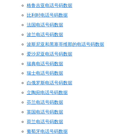
格鲁吉亚电话号码数据
比利时电话号码数据
法国电话号码数据
波兰电话号码数据
波斯尼亚和黑塞哥维那的电话号码数据
爱沙尼亚电话号码数据
瑞典电话号码数据
瑞士电话号码数据
白俄罗斯电话号码数据
立陶宛电话号码数据
芬兰电话号码数据
英国电话号码数据
荷兰电话号码数据
葡萄牙电话号码数据