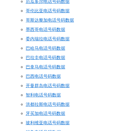
厄瓜多尔电话号码数据
哥伦比亚电话号码数据
哥斯达黎加电话号码数据
墨西哥电话号码数据
委内瑞拉电话号码数据
巴哈马电话号码数据
巴拉圭电话号码数据
巴拿马电话号码数据
巴西电话号码数据
开曼群岛电话号码数据
智利电话号码数据
洪都拉斯电话号码数据
牙买加电话号码数据
玻利维亚电话号码数据