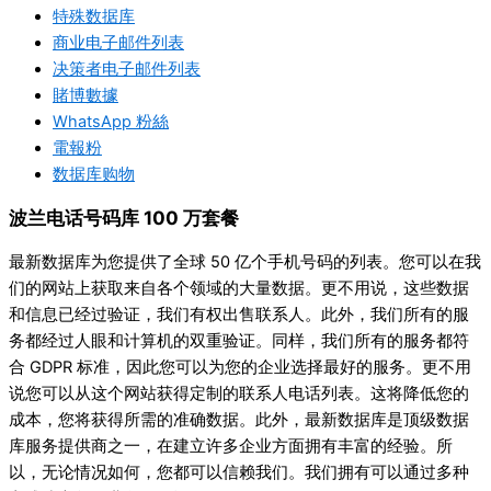
特殊数据库
商业电子邮件列表
决策者电子邮件列表
賭博數據
WhatsApp 粉絲
電報粉
数据库购物
波兰电话号码库 100 万套餐
最新数据库为您提供了全球 50 亿个手机号码的列表。您可以在我
们的网站上获取来自各个领域的大量数据。更不用说，这些数据
和信息已经过验证，我们有权出售联系人。此外，我们所有的服
务都经过人眼和计算机的双重验证。同样，我们所有的服务都符
合 GDPR 标准，因此您可以为您的企业选择最好的服务。更不用
说您可以从这个网站获得定制的联系人电话列表。这将降低您的
成本，您将获得所需的准确数据。此外，最新数据库是顶级数据
库服务提供商之一，在建立许多企业方面拥有丰富的经验。所
以，无论情况如何，您都可以信赖我们。我们拥有可以通过多种