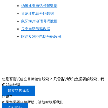
纳米比亚电话号码数据
肯尼亚电话号码数据
象牙海岸电话号码数据
贝宁电话号码数据
阿尔及利亚电话号码数据
您是否尝试建立目标销售线索？ 只需告诉我们您需要的线索，我
们就会处理
建立销售线索
问题？
如果您需要任何帮助，请随时联系我们