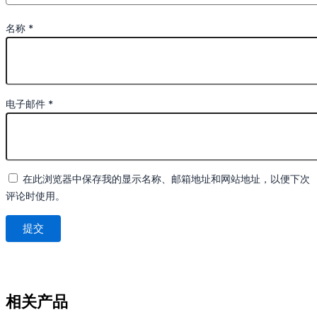
名称
*
电子邮件
*
在此浏览器中保存我的显示名称、邮箱地址和网站地址，以便下次
评论时使用。
相关产品