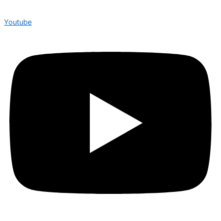
Youtube