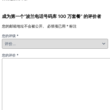
成为第一个“波兰电话号码库 100 万套餐” 的评价者
您的邮箱地址不会被公开。
必填项已用
*
标注
您的评级
*
您的评价
*