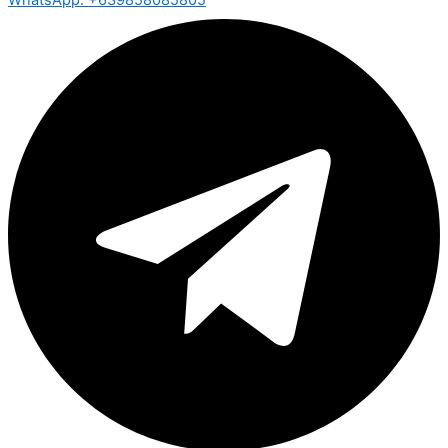
WhatsApp: +639858085805