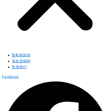
隐私权政策
条款及细则
联系我们
Facebook