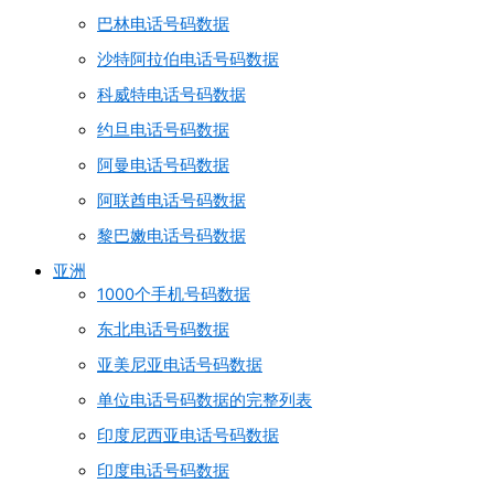
巴林电话号码数据
沙特阿拉伯电话号码数据
科威特电话号码数据
约旦电话号码数据
阿曼电话号码数据
阿联酋电话号码数据
黎巴嫩电话号码数据
亚洲
1000个手机号码数据
东北电话号码数据
亚美尼亚电话号码数据
单位电话号码数据的完整列表
印度尼西亚电话号码数据
印度电话号码数据