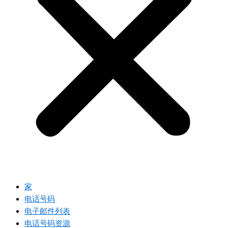
家
电话号码
电子邮件列表
电话号码资源