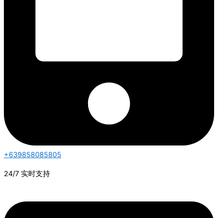
+639858085805
24/7 实时支持