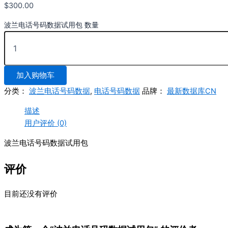
$
300.00
波兰电话号码数据试用包 数量
加入购物车
分类：
波兰电话号码数据
,
电话号码数据
品牌：
最新数据库CN
描述
用户评价 (0)
波兰电话号码数据试用包
评价
目前还没有评价