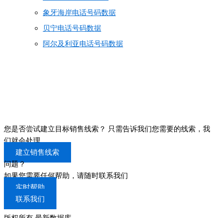
象牙海岸电话号码数据
贝宁电话号码数据
阿尔及利亚电话号码数据
您是否尝试建立目标销售线索？ 只需告诉我们您需要的线索，我
们就会处理
建立销售线索
问题？
如果您需要任何帮助，请随时联系我们
实时帮助
联系我们
版权所有
最新数据库