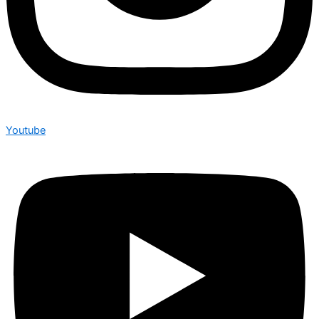
Youtube