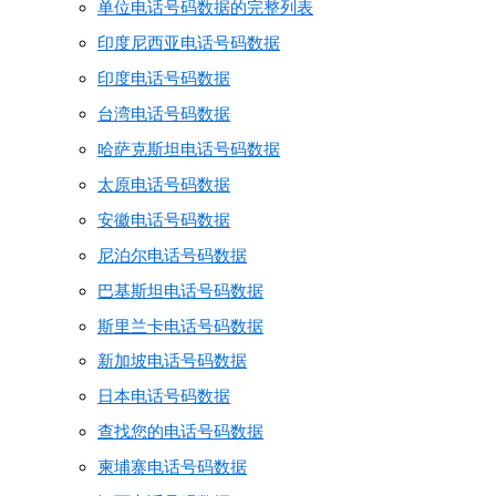
单位电话号码数据的完整列表
印度尼西亚电话号码数据
印度电话号码数据
台湾电话号码数据
哈萨克斯坦电话号码数据
太原电话号码数据
安徽电话号码数据
尼泊尔电话号码数据
巴基斯坦电话号码数据
斯里兰卡电话号码数据
新加坡电话号码数据
日本电话号码数据
查找您的电话号码数据
柬埔寨电话号码数据