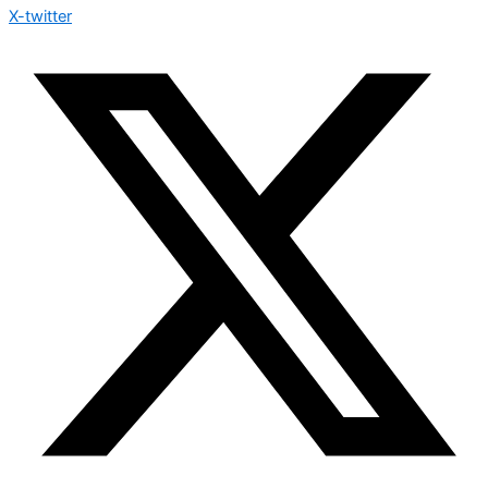
X-twitter