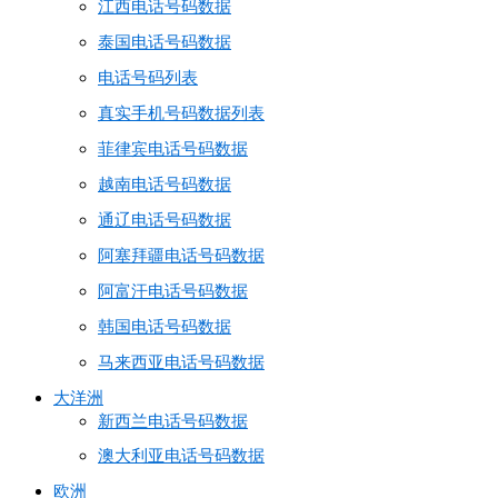
江西电话号码数据
泰国电话号码数据
电话号码列表
真实手机号码数据列表
菲律宾电话号码数据
越南电话号码数据
通辽电话号码数据
阿塞拜疆电话号码数据
阿富汗电话号码数据
韩国电话号码数据
马来西亚电话号码数据
大洋洲
新西兰电话号码数据
澳大利亚电话号码数据
欧洲