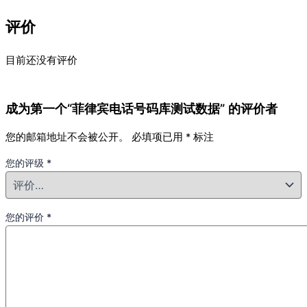
评价
目前还没有评价
成为第一个“菲律宾电话号码库测试数据” 的评价者
您的邮箱地址不会被公开。
必填项已用
*
标注
您的评级
*
您的评价
*