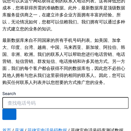
说您可以从这个网站获得定制的联系人电话列表。这将降低您的
成本，您将获得所需的准确数据。此外，最新数据库是顶级数据
库服务提供商之一，在建立许多企业方面拥有丰富的经验。所
以，无论情况如何，您都可以信赖我们。我们拥有可以通过多种
方式建立您的业务的知识。
最新数据库来自不同国家的所有手机号码列表。如美国、加拿
大、印度、台湾、越南、中国、马来西亚、新加坡、阿拉伯、韩
国、非洲、欧洲。我们的联系人可以帮助您进行电话营销、电话
营销、短信营销、群发短信、电话推销和许多其他方式。另一方
面，我们的每个客户都会获得不同的数据库包，因此您不必担心
其他人拥有与您从我们这里获得的相同的联系人。因此，您可以
购买任何联系人列表并以您想要的方式推广您的业务。
Search
首页
/
亚洲
/
菲律宾电话号码数据
/ 菲律宾电话号码库测试数据