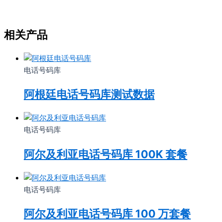
相关产品
电话号码库
阿根廷电话号码库测试数据
电话号码库
阿尔及利亚电话号码库 100K 套餐
电话号码库
阿尔及利亚电话号码库 100 万套餐