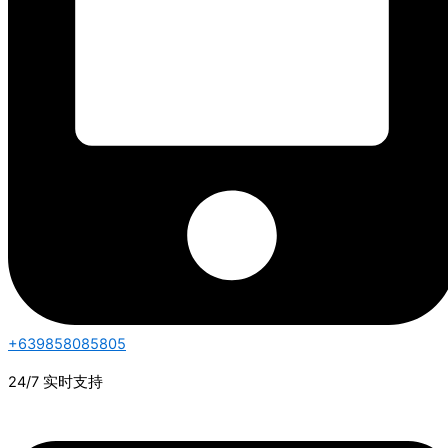
+639858085805
24/7 实时支持