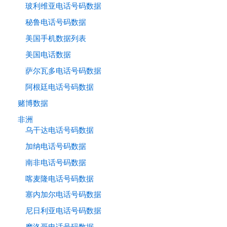
玻利维亚电话号码数据
秘鲁电话号码数据
美国手机数据列表
美国电话数据
萨尔瓦多电话号码数据
阿根廷电话号码数据
赌博数据
非洲
乌干达电话号码数据
加纳电话号码数据
南非电话号码数据
喀麦隆电话号码数据
塞内加尔电话号码数据
尼日利亚电话号码数据