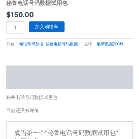
秘鲁电话号码数据试用包
数
据
$
150.00
试
用
加入购物车
包
数
量
分类：
电话号码数据
,
秘鲁电话号码数据
品牌：
最新数据库CN
描述
用户评价 (0)
秘鲁电话号码数据试用包
目前还没有评价
成为第一个“秘鲁电话号码数据试用包”