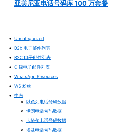
亚美尼亚电话号码库 100 万套餐
Uncategorized
B2b 电子邮件列表
B2C 电子邮件列表
C 级电子邮件列表
WhatsApp Resources
WS 粉丝
中东
以色列电话号码数据
伊朗电话号码数据
卡塔尔电话号码数据
埃及电话号码数据