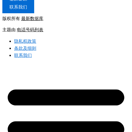
实时帮助
联系我们
版权所有
最新数据库
主题由
电话号码列表
隐私权政策
条款及细则
联系我们