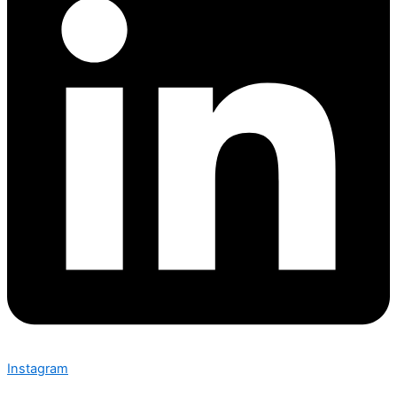
Instagram