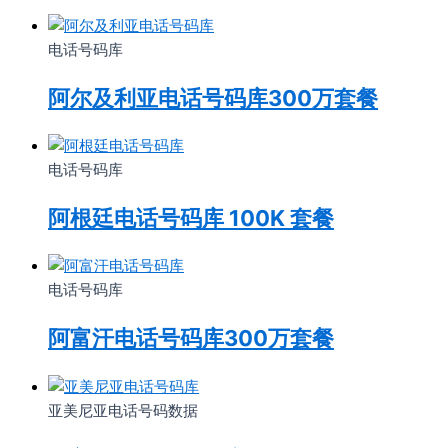
电话号码库
阿尔及利亚电话号码库300万套餐
电话号码库
阿根廷电话号码库 100K 套餐
电话号码库
阿富汗电话号码库300万套餐
亚美尼亚电话号码数据