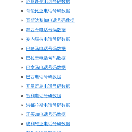
厄瓜多尔电话号码数据
哥伦比亚电话号码数据
哥斯达黎加电话号码数据
墨西哥电话号码数据
委内瑞拉电话号码数据
巴哈马电话号码数据
巴拉圭电话号码数据
巴拿马电话号码数据
巴西电话号码数据
开曼群岛电话号码数据
智利电话号码数据
洪都拉斯电话号码数据
牙买加电话号码数据
玻利维亚电话号码数据