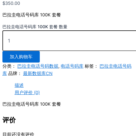
$
350.00
巴拉圭电话号码库 100K 套餐
巴拉圭电话号码库 100K 套餐 数量
加入购物车
分类：
巴拉圭电话号码数据
,
电话号码库
标签：
巴拉圭电话号码
库
品牌：
最新数据库CN
描述
用户评价 (0)
巴拉圭电话号码库 100K 套餐
评价
目前还没有评价