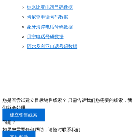
纳米比亚电话号码数据
肯尼亚电话号码数据
象牙海岸电话号码数据
贝宁电话号码数据
阿尔及利亚电话号码数据
您是否尝试建立目标销售线索？ 只需告诉我们您需要的线索，我
们就会处理
建立销售线索
问题？
如果您需要任何帮助，请随时联系我们