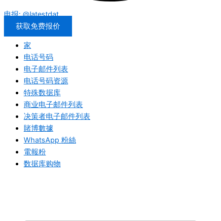
电报: @latestdat
获取免费报价
家
电话号码
电子邮件列表
电话号码资源
特殊数据库
商业电子邮件列表
决策者电子邮件列表
賭博數據
WhatsApp 粉絲
電報粉
数据库购物