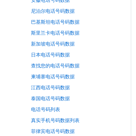
安徽电话号码数据
尼泊尔电话号码数据
巴基斯坦电话号码数据
斯里兰卡电话号码数据
新加坡电话号码数据
日本电话号码数据
查找您的电话号码数据
柬埔寨电话号码数据
江西电话号码数据
泰国电话号码数据
电话号码列表
真实手机号码数据列表
菲律宾电话号码数据