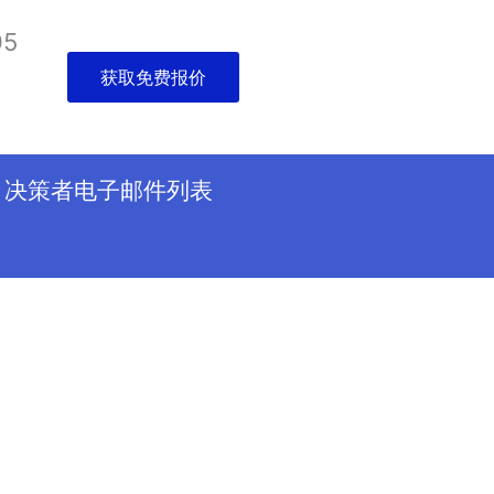
05
获取免费报价
决策者电子邮件列表