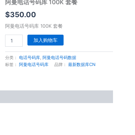
阿曼电话号码库 100K 套餐
码
库
$
350.00
100K
套
阿曼电话号码库 100K 套餐
餐
数
量
加入购物车
分类：
电话号码库
,
阿曼电话号码数据
标签：
阿曼电话号码库
品牌：
最新数据库CN