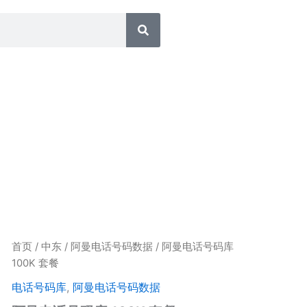
阿
首页
/
中东
/
阿曼电话号码数据
/ 阿曼电话号码库
曼
100K 套餐
电
话
电话号码库
,
阿曼电话号码数据
号