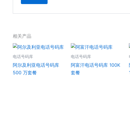
相关产品
电话号码库
电话号码库
阿尔及利亚电话号码库
阿富汗电话号码库 100K
500 万套餐
套餐