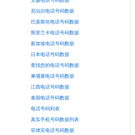
安徽电话号码数据
尼泊尔电话号码数据
巴基斯坦电话号码数据
斯里兰卡电话号码数据
新加坡电话号码数据
日本电话号码数据
查找您的电话号码数据
柬埔寨电话号码数据
江西电话号码数据
泰国电话号码数据
电话号码列表
真实手机号码数据列表
菲律宾电话号码数据