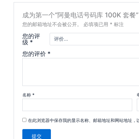
成为第一个“阿曼电话号码库 100K 套餐
您的邮箱地址不会被公开。
必填项已用
*
标注
您的评
级
*
您的评价
*
名称
*
在此浏览器中保存我的显示名称、邮箱地址和网站地址，