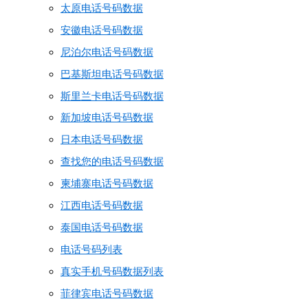
太原电话号码数据
安徽电话号码数据
尼泊尔电话号码数据
巴基斯坦电话号码数据
斯里兰卡电话号码数据
新加坡电话号码数据
日本电话号码数据
查找您的电话号码数据
柬埔寨电话号码数据
江西电话号码数据
泰国电话号码数据
电话号码列表
真实手机号码数据列表
菲律宾电话号码数据