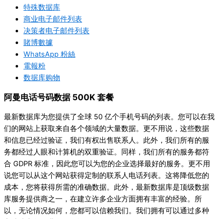
特殊数据库
商业电子邮件列表
决策者电子邮件列表
賭博數據
WhatsApp 粉絲
電報粉
数据库购物
阿曼电话号码数据 500K 套餐
最新数据库为您提供了全球 50 亿个手机号码的列表。您可以在我
们的网站上获取来自各个领域的大量数据。更不用说，这些数据
和信息已经过验证，我们有权出售联系人。此外，我们所有的服
务都经过人眼和计算机的双重验证。同样，我们所有的服务都符
合 GDPR 标准，因此您可以为您的企业选择最好的服务。更不用
说您可以从这个网站获得定制的联系人电话列表。这将降低您的
成本，您将获得所需的准确数据。此外，最新数据库是顶级数据
库服务提供商之一，在建立许多企业方面拥有丰富的经验。所
以，无论情况如何，您都可以信赖我们。我们拥有可以通过多种