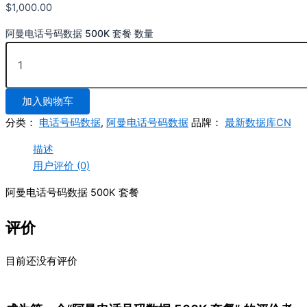
$
1,000.00
阿曼电话号码数据 500K 套餐 数量
加入购物车
分类：
电话号码数据
,
阿曼电话号码数据
品牌：
最新数据库CN
描述
用户评价 (0)
阿曼电话号码数据 500K 套餐
评价
目前还没有评价