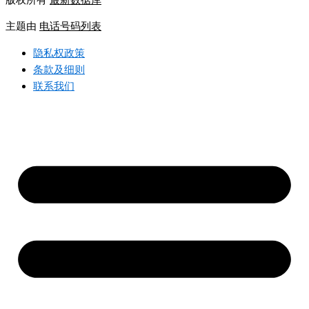
主题由
电话号码列表
隐私权政策
条款及细则
联系我们