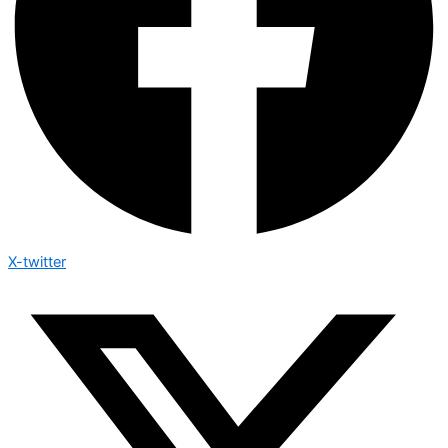
X-twitter