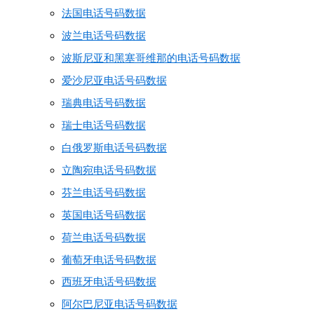
法国电话号码数据
波兰电话号码数据
波斯尼亚和黑塞哥维那的电话号码数据
爱沙尼亚电话号码数据
瑞典电话号码数据
瑞士电话号码数据
白俄罗斯电话号码数据
立陶宛电话号码数据
芬兰电话号码数据
英国电话号码数据
荷兰电话号码数据
葡萄牙电话号码数据
西班牙电话号码数据
阿尔巴尼亚电话号码数据