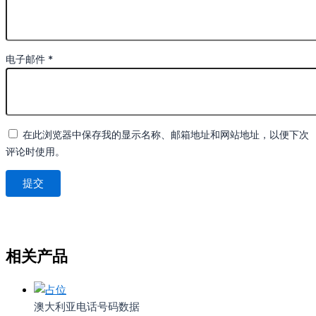
电子邮件
*
在此浏览器中保存我的显示名称、邮箱地址和网站地址，以便下次
评论时使用。
相关产品
澳大利亚电话号码数据