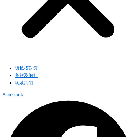
隐私权政策
条款及细则
联系我们
Facebook