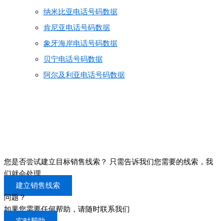
纳米比亚电话号码数据
肯尼亚电话号码数据
象牙海岸电话号码数据
贝宁电话号码数据
阿尔及利亚电话号码数据
您是否尝试建立目标销售线索？ 只需告诉我们您需要的线索，我
们就会处理
建立销售线索
问题？
如果您需要任何帮助，请随时联系我们