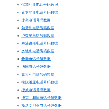
保加利亚电话号码数据
克罗地亚电话号码数据
冰岛电话号码数据
匈牙利电话号码数据
卢森堡电话号码数据
塞浦路斯电话号码数据
奥地利电话号码数据
希腊电话号码数据
德国电话号码数据
意大利电话号码数据
拉脱维亚电话号码数据
挪威电话号码数据
捷克共和国电话号码数据
斯洛文尼亚电话号码数据