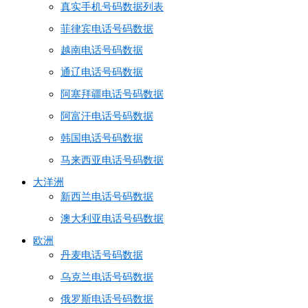
真实手机号码数据列表
菲律宾电话号码数据
越南电话号码数据
通辽电话号码数据
阿塞拜疆电话号码数据
阿富汗电话号码数据
韩国电话号码数据
马来西亚电话号码数据
大洋洲
新西兰电话号码数据
澳大利亚电话号码数据
欧洲
丹麦电话号码数据
乌克兰电话号码数据
俄罗斯电话号码数据