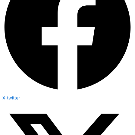
X-twitter