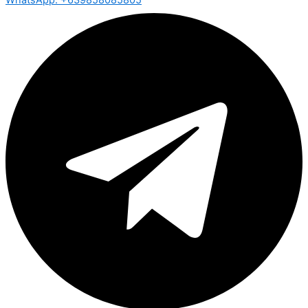
WhatsApp: +639858085805