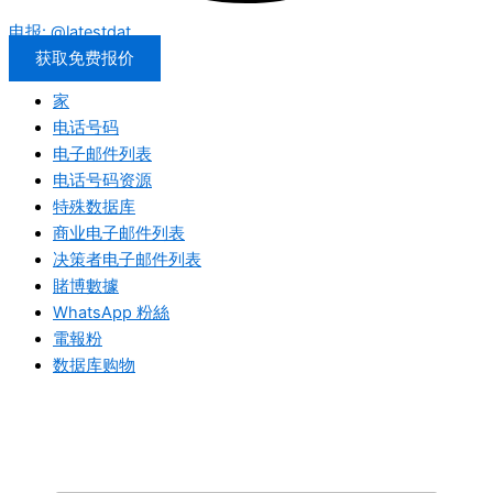
电报: @latestdat
获取免费报价
家
电话号码
电子邮件列表
电话号码资源
特殊数据库
商业电子邮件列表
决策者电子邮件列表
賭博數據
WhatsApp 粉絲
電報粉
数据库购物