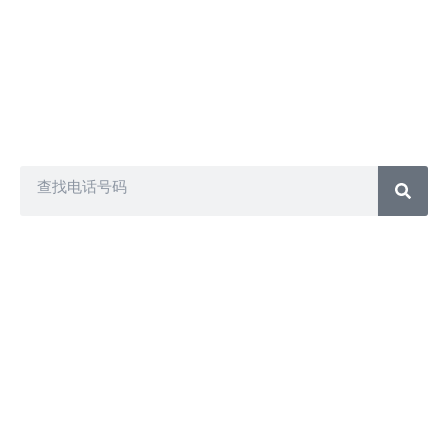
电话营销、短信营销、群发短信、电话推销和许多其他方式。
另一方面，我们的每个客户都会获得不同的数据库包，因此您
不必担心其他人拥有与您从我们这里获得的相同的联系人。因
此，您可以购买任何联系人列表并以您想要的方式推广您的业
务。
Search
新
西
兰
电
话
号