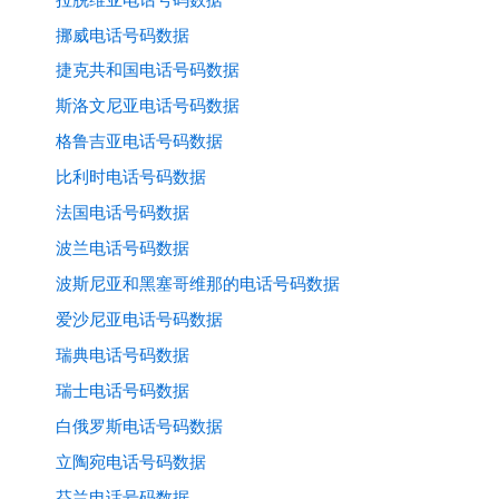
挪威电话号码数据
捷克共和国电话号码数据
斯洛文尼亚电话号码数据
格鲁吉亚电话号码数据
比利时电话号码数据
法国电话号码数据
波兰电话号码数据
波斯尼亚和黑塞哥维那的电话号码数据
爱沙尼亚电话号码数据
瑞典电话号码数据
瑞士电话号码数据
白俄罗斯电话号码数据
立陶宛电话号码数据
芬兰电话号码数据