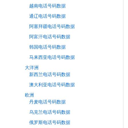
越南电话号码数据
通辽电话号码数据
阿塞拜疆电话号码数据
阿富汗电话号码数据
韩国电话号码数据
马来西亚电话号码数据
大洋洲
新西兰电话号码数据
澳大利亚电话号码数据
欧洲
丹麦电话号码数据
乌克兰电话号码数据
俄罗斯电话号码数据