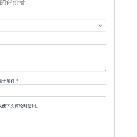
 的评价者
电子邮件
*
以便下次评论时使用。