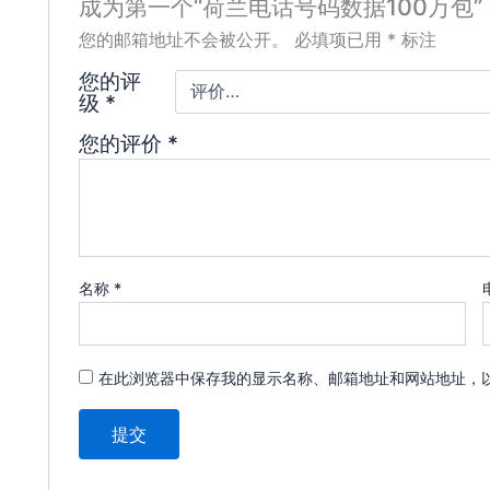
成为第一个“荷兰电话号码数据100万包”
您的邮箱地址不会被公开。
必填项已用
*
标注
您的评
级
*
您的评价
*
名称
*
在此浏览器中保存我的显示名称、邮箱地址和网站地址，