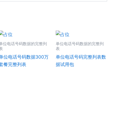
单位电话号码数据的完整列
单位电话号码数据的完整列
表
表
单位电话号码数据300万
单位电话号码完整列表数
套餐完整列表
据试用包